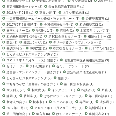
日本相続学会 (1)
士業者の相続事業 (2)
ラジオ放送 (2)
2017年 (1)
顧客開拓推進セミナー (2)
愛知県稲沢市下津穂所 (1)
2018年4月21日 (1)
家族の絆 (1)
上手な事業承継 (1)
士業専用相続ホームページ作成・Ｗｅｂサポート (3)
公正証書遺言 (1)
2017年7月7日開催 (1)
全国相続協会主催 (1)
相続相談窓口 (1)
春季セミナー (1)
地域No.1 (1)
講演会 (1)
士業業務について (3)
相続税対策無料相談会 (1)
第10回全国セミナー (1)
相続セミナー (2)
開設 (1)
雑誌コンパス (1)
テリー伊藤のトラブルハンター (1)
基調講演 (2)
沖縄支部 (1)
株式投資セミナー (1)
2017年7月7日 (1)
しんきんビジネスマッチング終了 (1)
２０１７年１２月５日（火）開催 (1)
名古屋市中区新栄相続相談室 (3)
セミナー (4)
テレビ出演 (1)
セミナーアンケート (2)
遺言書・エンディングノート書き方 (1)
法定相続民法改正法制審 (1)
しんきんビジネスマッチング (2)
報告 (1)
幸せをつかむ『遺言書』の書き方 (1)
第一回無料相談会 (1)
大沢利充 (25)
相続税 (4)
インタビュー (1)
相談者 (1)
戸籍 (1)
静岡 (1)
香川県 (1)
はちにのライフセミナー (1)
第二回相談会 (1)
新老人の会 (6)
松本市 (1)
シニアの会 (1)
専門家 (1)
法務局 (1)
2017年10月 (1)
２０１７年１０月２８日（土） (1)
無料雑誌 (1)
第三回相談会 (1)
遺言書 (6)
はちにセミナー (5)
事例発表会 (7)