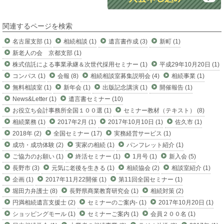
関連するページを検索
名古屋支部 (1)
相続相談 (1)
遺言書作成 (3)
新町 (1)
新老人の会 京都支部 (1)
株式信託による事業承継＆次世代採用セミナー (1)
平成29年10月20日 (1)
コンパス (1)
会報 (8)
相続相談室募集説明会 (4)
相続事業 (1)
無料相談室 (1)
新年会 (1)
出版記念講演 (1)
開催報告 (1)
News&Letter (1)
遺言書セミナー (10)
お役立ち会計事務所全国１００選 (1)
セミナー教材（テキスト） (8)
相続業務 (1)
2017年2月 (1)
2017年10月10日 (1)
佐久市 (1)
2018年 (2)
全国セミナー (17)
実務経営サービス (1)
成功・成功体験 (2)
実家の相続 (1)
パンフレット紹介 (1)
ご協力のお願い (1)
終活セミナー (1)
1月号 (1)
新入会 (5)
長野市 (3)
元気に老後を生きる (1)
相続協会 (2)
相談室紹介 (1)
企画 (1)
2017年11月22開催 (1)
第11回全国セミナー (1)
堀田力弁護士 (8)
長野県商業教育研究会 (1)
相続対策 (2)
円満相続遺言支援士 (2)
セミナーのご案内- (1)
2017年10月20日 (1)
ショッピングモール (1)
セミナーご案内 (1)
会員２００名 (1)