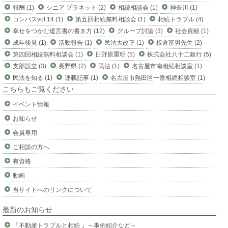
報酬 (1)
シニア プラネット (2)
相続相談会 (1)
神奈川 (1)
コンパスvol.14 (1)
第五回相続無料相談会 (1)
相続トラブル (4)
幸せをつかむ遺言書の書き方 (12)
グループ討論 (3)
社会貢献 (1)
成年後見 (1)
活動報告 (1)
民法大改正 (1)
板倉富男先生 (2)
第四回相続無料相談会 (1)
日野原重明 (5)
株式会社八十二銀行 (5)
支部設立 (3)
長野県 (2)
民法 (1)
名古屋市南相続相談室 (1)
民法を知る (1)
連載記事 (1)
名古屋市熱田区一番相続相談室 (1)
こちらもご覧ください
イベント情報
お知らせ
会員専用
ご相談の方へ
有資格
動画
当サイトへのリンクについて
最新のお知らせ
『不動産トラブルと相続 』～事例紹介など～