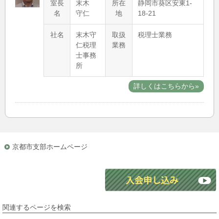
室長
末木
所在
静岡市葵区安東1-
名
守仁
地
18-21
社名
末木守
取扱
税理士業務
仁税理
業務
士事務
所
詳しくはこちらから»
京都市支部ホームページ
関連するページを検索