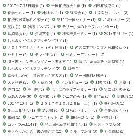
2017年7月7日開催 (1)
全国相続協会主催 (1)
相続相談窓口 (1)
春季セミナー (1)
地域No.1 (1)
講演会 (1)
士業業務について (3)
相続税対策無料相談会 (1)
第10回全国セミナー (1)
相続セミナー (2)
開設 (1)
雑誌コンパス (1)
テリー伊藤のトラブルハンター (1)
基調講演 (2)
沖縄支部 (1)
株式投資セミナー (1)
2017年7月7日 (1)
しんきんビジネスマッチング終了 (1)
２０１７年１２月５日（火）開催 (1)
名古屋市中区新栄相続相談室 (3)
セミナー (4)
テレビ出演 (1)
セミナーアンケート (2)
遺言書・エンディングノート書き方 (1)
法定相続民法改正法制審 (1)
しんきんビジネスマッチング (2)
報告 (1)
幸せをつかむ『遺言書』の書き方 (1)
第一回無料相談会 (1)
大沢利充 (25)
相続税 (4)
インタビュー (1)
相談者 (1)
戸籍 (1)
静岡 (1)
香川県 (1)
はちにのライフセミナー (1)
第二回相談会 (1)
新老人の会 (6)
松本市 (1)
シニアの会 (1)
専門家 (1)
法務局 (1)
2017年10月 (1)
２０１７年１０月２８日（土） (1)
無料雑誌 (1)
第三回相談会 (1)
遺言書 (6)
はちにセミナー (5)
事例発表会 (7)
報酬 (1)
シニア プラネット (2)
相続相談会 (1)
神奈川 (1)
コンパスvol.14 (1)
第五回相続無料相談会 (1)
相続トラブル (4)
幸せをつかむ遺言書の書き方 (12)
グループ討論 (3)
社会貢献 (1)