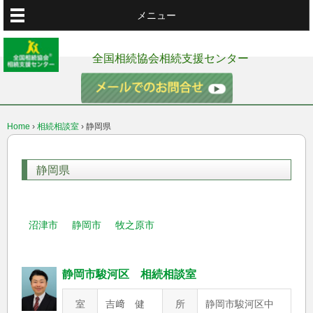
メニュー
全国相続協会相続支援センター
Home
›
相続相談室
›
静岡県
静岡県
沼津市
静岡市
牧之原市
静岡市駿河区 相続相談室
室
吉﨑 健
所
静岡市駿河区中