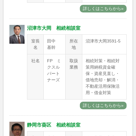
詳しくはこちらから»
沼津市大岡 相続相談室
室長
田中
所在
沼津市大岡3591-5
名
基幹
地
社名
FP ミ
取扱
相続対策・相続対
クスル
業務
策用納税資金確
パート
保・資産見直し・
ナーズ
借地売却・解消・
不動産活用保険活
用・借金対策
詳しくはこちらから»
静岡市葵区 相続相談室