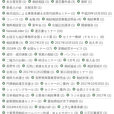
名古屋支部 (1)
相続相談 (1)
遺言書作成 (3)
新町 (1)
新老人の会 京都支部 (1)
株式信託による事業承継＆次世代採用セミナー (1)
平成29年10月20日 (1)
コンパス (1)
会報 (8)
相続相談室募集説明会 (4)
相続事業 (1)
無料相談室 (1)
新年会 (1)
出版記念講演 (1)
開催報告 (1)
News&Letter (1)
遺言書セミナー (10)
お役立ち会計事務所全国１００選 (1)
セミナー教材（テキスト） (8)
相続業務 (1)
2017年2月 (1)
2017年10月10日 (1)
佐久市 (1)
2018年 (2)
全国セミナー (17)
実務経営サービス (1)
成功・成功体験 (2)
実家の相続 (1)
パンフレット紹介 (1)
ご協力のお願い (1)
終活セミナー (1)
1月号 (1)
新入会 (5)
長野市 (3)
元気に老後を生きる (1)
相続協会 (2)
相談室紹介 (1)
企画 (1)
2017年11月22開催 (1)
第11回全国セミナー (1)
堀田力弁護士 (8)
長野県商業教育研究会 (1)
相続対策 (2)
円満相続遺言支援士 (2)
セミナーのご案内- (1)
2017年10月20日 (1)
ショッピングモール (1)
セミナーご案内 (1)
会員２００名 (1)
日本相続学会 (1)
士業者の相続事業 (2)
ラジオ放送 (2)
2017年 (1)
顧客開拓推進セミナー (2)
愛知県稲沢市下津穂所 (1)
2018年4月21日 (1)
家族の絆 (1)
上手な事業承継 (1)
士業専用相続ホームページ作成・Ｗｅｂサポート (3)
公正証書遺言 (1)