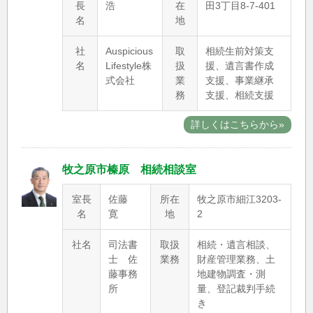
長
浩
在
田3丁目8-7-401
名
地
社
Auspicious
取
相続生前対策支
名
Lifestyle株
扱
援、遺言書作成
式会社
業
支援、事業継承
務
支援、相続支援
詳しくはこちらから»
牧之原市榛原 相続相談室
室長
佐藤
所在
牧之原市細江3203-
名
寛
地
2
社名
司法書
取扱
相続・遺言相談、
士 佐
業務
財産管理業務、土
藤事務
地建物調査・測
所
量、登記裁判手続
き