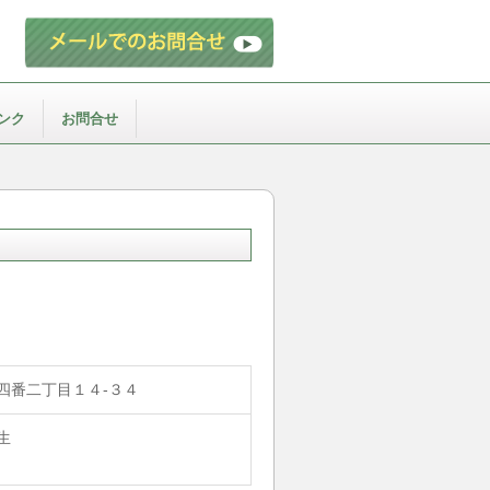
ンク
お問合せ
四番二丁目１４-３４
生