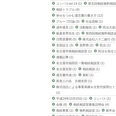
コンパスvol.14 (1)
第五回相続無料相談会
相続トラブル (4)
幸せをつかむ遺言書の書き方 (12)
グループ討論 (3)
社会貢献 (1)
成年後見 (1)
活動報告 (1)
民法大改正
板倉富男先生 (2)
第四回相続無料相談会 
日野原重明 (5)
株式会社八十二銀行 (5)
支部設立 (3)
長野県 (2)
民法 (1)
名古屋市南相続相談室 (1)
民法を知る (
連載記事 (1)
名古屋市熱田区一番相続相談室 (1)
名古屋支部 (1)
相続相談 (1)
遺言書作成 (3)
新町 (1)
新老人の会 京都支部 (1)
株式信託による事業承継＆次世代採用セミ
(1)
平成29年10月20日 (1)
コンパス (1)
会報 (8)
相続相談室募集説明会 (4)
相続事業 (1)
無料相談室 (1)
新年会 (