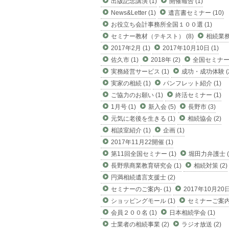
出版記念講演 (1)
開催報告 (1)
News&Letter (1)
遺言書セミナー (10)
お役立ち会計事務所全国１００選 (1)
セミナー教材（テキスト） (8)
相続業務 
2017年2月 (1)
2017年10月10日 (1)
佐久市 (1)
2018年 (2)
全国セミナー (
実務経営サービス (1)
成功・成功体験 (2
実家の相続 (1)
パンフレット紹介 (1)
ご協力のお願い (1)
終活セミナー (1)
1月号 (1)
新入会 (5)
長野市 (3)
元気に老後を生きる (1)
相続協会 (2)
相談室紹介 (1)
企画 (1)
2017年11月22開催 (1)
第11回全国セミナー (1)
堀田力弁護士 (
長野県商業教育研究会 (1)
相続対策 (2)
円満相続遺言支援士 (2)
セミナーのご案内- (1)
2017年10月20日 
ショッピングモール (1)
セミナーご案内 
会員２００名 (1)
日本相続学会 (1)
士業者の相続事業 (2)
ラジオ放送 (2)