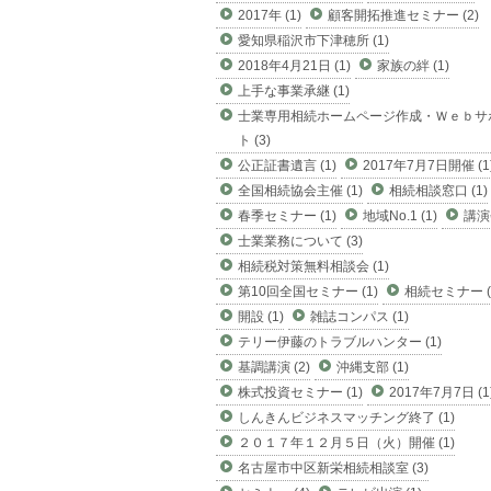
2017年 (1)
顧客開拓推進セミナー (2)
愛知県稲沢市下津穂所 (1)
2018年4月21日 (1)
家族の絆 (1)
上手な事業承継 (1)
士業専用相続ホームページ作成・Ｗｅｂサ
ト (3)
公正証書遺言 (1)
2017年7月7日開催 (1
全国相続協会主催 (1)
相続相談窓口 (1)
春季セミナー (1)
地域No.1 (1)
講演会
士業業務について (3)
相続税対策無料相談会 (1)
第10回全国セミナー (1)
相続セミナー (
開設 (1)
雑誌コンパス (1)
テリー伊藤のトラブルハンター (1)
基調講演 (2)
沖縄支部 (1)
株式投資セミナー (1)
2017年7月7日 (1
しんきんビジネスマッチング終了 (1)
２０１７年１２月５日（火）開催 (1)
名古屋市中区新栄相続相談室 (3)