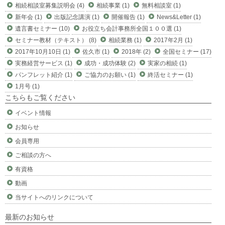
相続相談室募集説明会 (4)
相続事業 (1)
無料相談室 (1)
新年会 (1)
出版記念講演 (1)
開催報告 (1)
News&Letter (1)
遺言書セミナー (10)
お役立ち会計事務所全国１００選 (1)
セミナー教材（テキスト） (8)
相続業務 (1)
2017年2月 (1)
2017年10月10日 (1)
佐久市 (1)
2018年 (2)
全国セミナー (17)
実務経営サービス (1)
成功・成功体験 (2)
実家の相続 (1)
パンフレット紹介 (1)
ご協力のお願い (1)
終活セミナー (1)
1月号 (1)
こちらもご覧ください
イベント情報
お知らせ
会員専用
ご相談の方へ
有資格
動画
当サイトへのリンクについて
最新のお知らせ