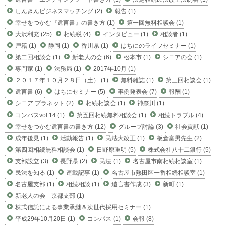
しんきんビジネスマッチング (2)
報告 (1)
幸せをつかむ『遺言書』の書き方 (1)
第一回無料相談会 (1)
大沢利充 (25)
相続税 (4)
インタビュー (1)
相談者 (1)
戸籍 (1)
静岡 (1)
香川県 (1)
はちにのライフセミナー (1)
第二回相談会 (1)
新老人の会 (6)
松本市 (1)
シニアの会 (1)
専門家 (1)
法務局 (1)
2017年10月 (1)
２０１７年１０月２８日（土） (1)
無料雑誌 (1)
第三回相談会 (1)
遺言書 (6)
はちにセミナー (5)
事例発表会 (7)
報酬 (1)
シニア プラネット (2)
相続相談会 (1)
神奈川 (1)
コンパスvol.14 (1)
第五回相続無料相談会 (1)
相続トラブル (4)
幸せをつかむ遺言書の書き方 (12)
グループ討論 (3)
社会貢献 (1)
成年後見 (1)
活動報告 (1)
民法大改正 (1)
板倉富男先生 (2)
第四回相続無料相談会 (1)
日野原重明 (5)
株式会社八十二銀行 (5)
支部設立 (3)
長野県 (2)
民法 (1)
名古屋市南相続相談室 (1)
民法を知る (1)
連載記事 (1)
名古屋市熱田区一番相続相談室 (1)
名古屋支部 (1)
相続相談 (1)
遺言書作成 (3)
新町 (1)
新老人の会 京都支部 (1)
株式信託による事業承継＆次世代採用セミナー (1)
平成29年10月20日 (1)
コンパス (1)
会報 (8)