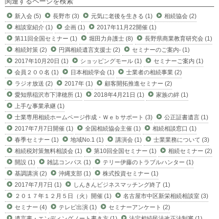
関連するページを検索
新入会 (5)
長野市 (3)
元気に老後を生きる (1)
相続協会 (2)
相談室紹介 (1)
企画 (1)
2017年11月22開催 (1)
第11回全国セミナー (1)
堀田力弁護士 (8)
長野県商業教育研究会 (1)
相続対策 (2)
円満相続遺言支援士 (2)
セミナーのご案内- (1)
2017年10月20日 (1)
ショッピングモール (1)
セミナーご案内 (1)
会員２００名 (1)
日本相続学会 (1)
士業者の相続事業 (2)
ラジオ放送 (2)
2017年 (1)
顧客開拓推進セミナー (2)
愛知県稲沢市下津穂所 (1)
2018年4月21日 (1)
家族の絆 (1)
上手な事業承継 (1)
士業専用相続ホームページ作成・Ｗｅｂサポート (3)
公正証書遺言 (1)
2017年7月7日開催 (1)
全国相続協会主催 (1)
相続相談窓口 (1)
春季セミナー (1)
地域No.1 (1)
講演会 (1)
士業業務について (3)
相続税対策無料相談会 (1)
第10回全国セミナー (1)
相続セミナー (2)
開設 (1)
雑誌コンパス (1)
テリー伊藤のトラブルハンター (1)
基調講演 (2)
沖縄支部 (1)
株式投資セミナー (1)
2017年7月7日 (1)
しんきんビジネスマッチング終了 (1)
２０１７年１２月５日（火）開催 (1)
名古屋市中区新栄相続相談室 (3)
セミナー (4)
テレビ出演 (1)
セミナーアンケート (2)
遺言書・エンディングノート書き方 (1)
法定相続民法改正法制審 (1)