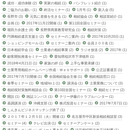
成功・成功体験 (2)
実家の相続 (1)
パンフレット紹介 (1)
ご協力のお願い (1)
終活セミナー (1)
1月号 (1)
新入会 (5)
長野市 (3)
元気に老後を生きる (1)
相続協会 (2)
相談室紹介 (1)
企画 (1)
2017年11月22開催 (1)
第11回全国セミナー (1)
堀田力弁護士 (8)
長野県商業教育研究会 (1)
相続対策 (2)
円満相続遺言支援士 (2)
セミナーのご案内- (1)
2017年10月20日 (1)
ショッピングモール (1)
セミナーご案内 (1)
会員２００名 (1)
日本相続学会 (1)
士業者の相続事業 (2)
ラジオ放送 (2)
2017年 (1)
顧客開拓推進セミナー (2)
愛知県稲沢市下津穂所 (1)
2018年4月21日 (1)
家族の絆 (1)
上手な事業承継 (1)
士業専用相続ホームページ作成・Ｗｅｂサポート (3)
公正証書遺言 (1)
2017年7月7日開催 (1)
全国相続協会主催 (1)
相続相談窓口 (1)
春季セミナー (1)
地域No.1 (1)
講演会 (1)
士業業務について (3)
相続税対策無料相談会 (1)
第10回全国セミナー (1)
相続セミナー (2)
開設 (1)
雑誌コンパス (1)
テリー伊藤のトラブルハンター (1)
基調講演 (2)
沖縄支部 (1)
株式投資セミナー (1)
2017年7月7日 (1)
しんきんビジネスマッチング終了 (1)
２０１７年１２月５日（火）開催 (1)
名古屋市中区新栄相続相談室 (3)
セミナー (4)
テレビ出演 (1)
セミナーアンケート (2)