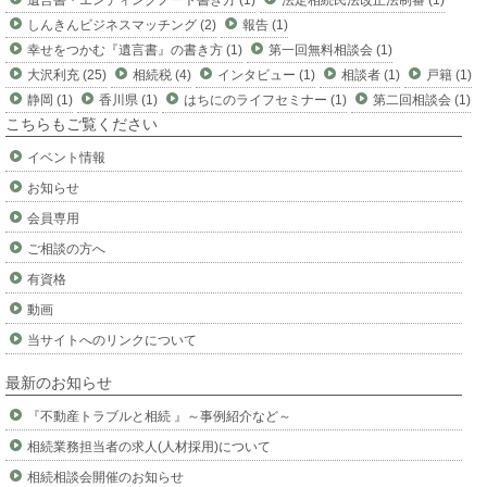
遺言書・エンディングノート書き方 (1)
法定相続民法改正法制審 (1)
しんきんビジネスマッチング (2)
報告 (1)
幸せをつかむ『遺言書』の書き方 (1)
第一回無料相談会 (1)
大沢利充 (25)
相続税 (4)
インタビュー (1)
相談者 (1)
戸籍 (1)
静岡 (1)
香川県 (1)
はちにのライフセミナー (1)
第二回相談会 (1)
こちらもご覧ください
イベント情報
お知らせ
会員専用
ご相談の方へ
有資格
動画
当サイトへのリンクについて
最新のお知らせ
『不動産トラブルと相続 』～事例紹介など～
相続業務担当者の求人(人材採用)について
相続相談会開催のお知らせ