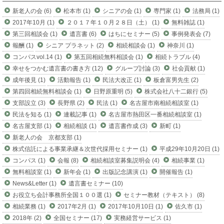
新老人の会 (6)
松本市 (1)
シニアの会 (1)
専門家 (1)
法務局 (1)
2017年10月 (1)
２０１７年１０月２８日（土） (1)
無料雑誌 (1)
第三回相談会 (1)
遺言書 (6)
はちにセミナー (5)
事例発表会 (7)
報酬 (1)
シニア プラネット (2)
相続相談会 (1)
神奈川 (1)
コンパスvol.14 (1)
第五回相続無料相談会 (1)
相続トラブル (4)
幸せをつかむ遺言書の書き方 (12)
グループ討論 (3)
社会貢献 (1)
成年後見 (1)
活動報告 (1)
民法大改正 (1)
板倉富男先生 (2)
第四回相続無料相談会 (1)
日野原重明 (5)
株式会社八十二銀行 (5)
支部設立 (3)
長野県 (2)
民法 (1)
名古屋市南相続相談室 (1)
民法を知る (1)
連載記事 (1)
名古屋市熱田区一番相続相談室 (1)
名古屋支部 (1)
相続相談 (1)
遺言書作成 (3)
新町 (1)
新老人の会 京都支部 (1)
株式信託による事業承継＆次世代採用セミナー (1)
平成29年10月20日 (1)
コンパス (1)
会報 (8)
相続相談室募集説明会 (4)
相続事業 (1)
無料相談室 (1)
新年会 (1)
出版記念講演 (1)
開催報告 (1)
News&Letter (1)
遺言書セミナー (10)
お役立ち会計事務所全国１００選 (1)
セミナー教材（テキスト） (8)
相続業務 (1)
2017年2月 (1)
2017年10月10日 (1)
佐久市 (1)
2018年 (2)
全国セミナー (17)
実務経営サービス (1)