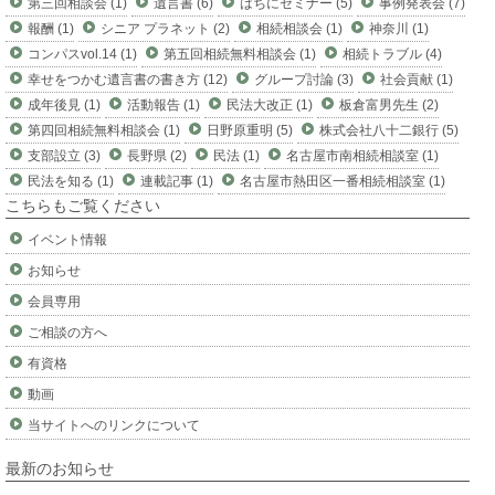
第三回相談会 (1)
遺言書 (6)
はちにセミナー (5)
事例発表会 (7)
報酬 (1)
シニア プラネット (2)
相続相談会 (1)
神奈川 (1)
コンパスvol.14 (1)
第五回相続無料相談会 (1)
相続トラブル (4)
幸せをつかむ遺言書の書き方 (12)
グループ討論 (3)
社会貢献 (1)
成年後見 (1)
活動報告 (1)
民法大改正 (1)
板倉富男先生 (2)
第四回相続無料相談会 (1)
日野原重明 (5)
株式会社八十二銀行 (5)
支部設立 (3)
長野県 (2)
民法 (1)
名古屋市南相続相談室 (1)
民法を知る (1)
連載記事 (1)
名古屋市熱田区一番相続相談室 (1)
こちらもご覧ください
イベント情報
お知らせ
会員専用
ご相談の方へ
有資格
動画
当サイトへのリンクについて
最新のお知らせ