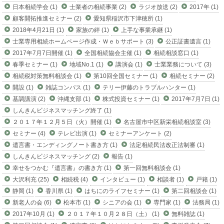
日本相続学会 (1)
士業者の相続事業 (2)
ラジオ放送 (2)
2017年 (1)
顧客開拓推進セミナー (2)
愛知県稲沢市下津穂所 (1)
2018年4月21日 (1)
家族の絆 (1)
上手な事業承継 (1)
士業専用相続ホームページ作成・Ｗｅｂサポート (3)
公正証書遺言 (1)
2017年7月7日開催 (1)
全国相続協会主催 (1)
相続相談窓口 (1)
春季セミナー (1)
地域No.1 (1)
講演会 (1)
士業業務について (3)
相続税対策無料相談会 (1)
第10回全国セミナー (1)
相続セミナー (2)
開設 (1)
雑誌コンパス (1)
テリー伊藤のトラブルハンター (1)
基調講演 (2)
沖縄支部 (1)
株式投資セミナー (1)
2017年7月7日 (1)
しんきんビジネスマッチング終了 (1)
２０１７年１２月５日（火）開催 (1)
名古屋市中区新栄相続相談室 (3)
セミナー (4)
テレビ出演 (1)
セミナーアンケート (2)
遺言書・エンディングノート書き方 (1)
法定相続民法改正法制審 (1)
しんきんビジネスマッチング (2)
報告 (1)
幸せをつかむ『遺言書』の書き方 (1)
第一回無料相談会 (1)
大沢利充 (25)
相続税 (4)
インタビュー (1)
相談者 (1)
戸籍 (1)
静岡 (1)
香川県 (1)
はちにのライフセミナー (1)
第二回相談会 (1)
新老人の会 (6)
松本市 (1)
シニアの会 (1)
専門家 (1)
法務局 (1)
2017年10月 (1)
２０１７年１０月２８日（土） (1)
無料雑誌 (1)