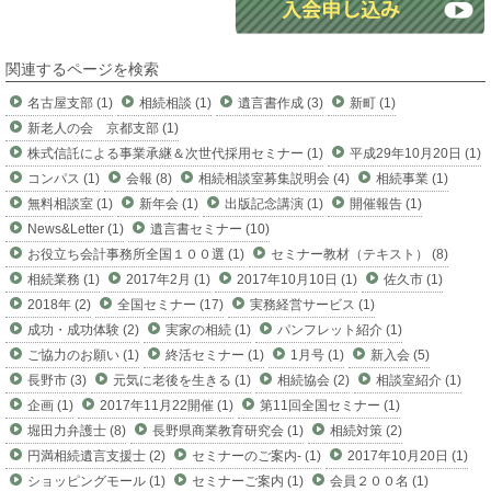
関連するページを検索
名古屋支部 (1)
相続相談 (1)
遺言書作成 (3)
新町 (1)
新老人の会 京都支部 (1)
株式信託による事業承継＆次世代採用セミナー (1)
平成29年10月20日 (1)
コンパス (1)
会報 (8)
相続相談室募集説明会 (4)
相続事業 (1)
無料相談室 (1)
新年会 (1)
出版記念講演 (1)
開催報告 (1)
News&Letter (1)
遺言書セミナー (10)
お役立ち会計事務所全国１００選 (1)
セミナー教材（テキスト） (8)
相続業務 (1)
2017年2月 (1)
2017年10月10日 (1)
佐久市 (1)
2018年 (2)
全国セミナー (17)
実務経営サービス (1)
成功・成功体験 (2)
実家の相続 (1)
パンフレット紹介 (1)
ご協力のお願い (1)
終活セミナー (1)
1月号 (1)
新入会 (5)
長野市 (3)
元気に老後を生きる (1)
相続協会 (2)
相談室紹介 (1)
企画 (1)
2017年11月22開催 (1)
第11回全国セミナー (1)
堀田力弁護士 (8)
長野県商業教育研究会 (1)
相続対策 (2)
円満相続遺言支援士 (2)
セミナーのご案内- (1)
2017年10月20日 (1)
ショッピングモール (1)
セミナーご案内 (1)
会員２００名 (1)