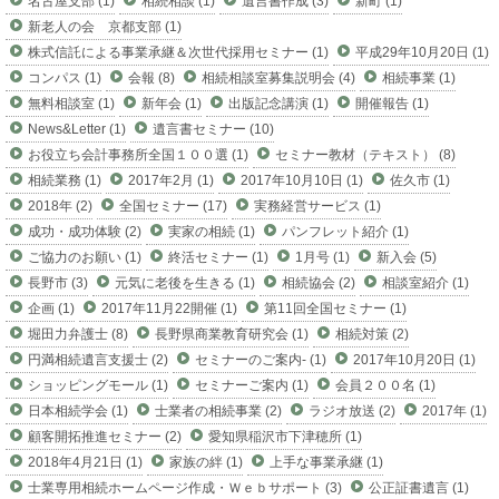
名古屋支部 (1)
相続相談 (1)
遺言書作成 (3)
新町 (1)
新老人の会 京都支部 (1)
株式信託による事業承継＆次世代採用セミナー (1)
平成29年10月20日 (1)
コンパス (1)
会報 (8)
相続相談室募集説明会 (4)
相続事業 (1)
無料相談室 (1)
新年会 (1)
出版記念講演 (1)
開催報告 (1)
News&Letter (1)
遺言書セミナー (10)
お役立ち会計事務所全国１００選 (1)
セミナー教材（テキスト） (8)
相続業務 (1)
2017年2月 (1)
2017年10月10日 (1)
佐久市 (1)
2018年 (2)
全国セミナー (17)
実務経営サービス (1)
成功・成功体験 (2)
実家の相続 (1)
パンフレット紹介 (1)
ご協力のお願い (1)
終活セミナー (1)
1月号 (1)
新入会 (5)
長野市 (3)
元気に老後を生きる (1)
相続協会 (2)
相談室紹介 (1)
企画 (1)
2017年11月22開催 (1)
第11回全国セミナー (1)
堀田力弁護士 (8)
長野県商業教育研究会 (1)
相続対策 (2)
円満相続遺言支援士 (2)
セミナーのご案内- (1)
2017年10月20日 (1)
ショッピングモール (1)
セミナーご案内 (1)
会員２００名 (1)
日本相続学会 (1)
士業者の相続事業 (2)
ラジオ放送 (2)
2017年 (1)
顧客開拓推進セミナー (2)
愛知県稲沢市下津穂所 (1)
2018年4月21日 (1)
家族の絆 (1)
上手な事業承継 (1)
士業専用相続ホームページ作成・Ｗｅｂサポート (3)
公正証書遺言 (1)