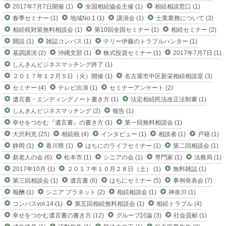
2017年7月7日開催 (1)
全国相続協会主催 (1)
相続相談窓口 (1)
春季セミナー (1)
地域No.1 (1)
講演会 (1)
士業業務について (3)
相続税対策無料相談会 (1)
第10回全国セミナー (1)
相続セミナー (2)
開設 (1)
雑誌コンパス (1)
テリー伊藤のトラブルハンター (1)
基調講演 (2)
沖縄支部 (1)
株式投資セミナー (1)
2017年7月7日 (1)
しんきんビジネスマッチング終了 (1)
２０１７年１２月５日（火）開催 (1)
名古屋市中区新栄相続相談室 (3)
セミナー (4)
テレビ出演 (1)
セミナーアンケート (2)
遺言書・エンディングノート書き方 (1)
法定相続民法改正法制審 (1)
しんきんビジネスマッチング (2)
報告 (1)
幸せをつかむ『遺言書』の書き方 (1)
第一回無料相談会 (1)
大沢利充 (25)
相続税 (4)
インタビュー (1)
相談者 (1)
戸籍 (1)
静岡 (1)
香川県 (1)
はちにのライフセミナー (1)
第二回相談会 (1)
新老人の会 (6)
松本市 (1)
シニアの会 (1)
専門家 (1)
法務局 (1)
2017年10月 (1)
２０１７年１０月２８日（土） (1)
無料雑誌 (1)
第三回相談会 (1)
遺言書 (6)
はちにセミナー (5)
事例発表会 (7)
報酬 (1)
シニア プラネット (2)
相続相談会 (1)
神奈川 (1)
コンパスvol.14 (1)
第五回相続無料相談会 (1)
相続トラブル (4)
幸せをつかむ遺言書の書き方 (12)
グループ討論 (3)
社会貢献 (1)