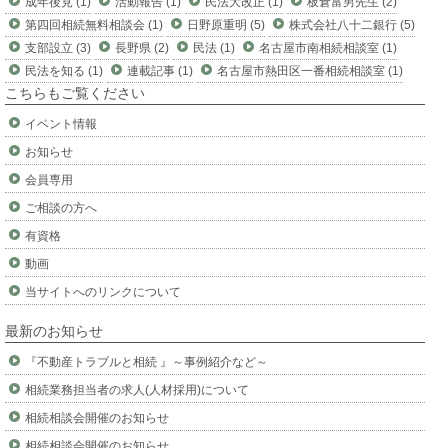
成年後見 (1)
活動報告 (1)
民法大改正 (1)
板倉富男先生 (2)
第四回相続無料相談会 (1)
日野原重明 (5)
株式会社八十二銀行 (5)
支部設立 (3)
長野県 (2)
民法 (1)
名古屋市南相続相談室 (1)
民法を知る (1)
連載記事 (1)
名古屋市熱田区一番相続相談室 (1)
こちらもご覧ください
イベント情報
お知らせ
会員専用
ご相談の方へ
有資格
動画
当サイトへのリンクについて
最新のお知らせ
『不動産トラブルと相続 』～事例紹介など～
相続業務担当者の求人(人材採用)について
相続相談会開催のお知らせ
相続相談会開催のお知らせ