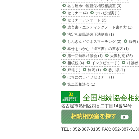
名古屋市中区新栄相続相談室 (3)
セミナー (4)
テレビ出演 (1)
セミナーアンケート (2)
遺言書・エンディングノート書き方 (1)
法定相続民法改正法制審 (1)
しんきんビジネスマッチング (2)
報告 (
幸せをつかむ『遺言書』の書き方 (1)
第一回無料相談会 (1)
大沢利充 (25)
相続税 (4)
インタビュー (1)
相談者 (
戸籍 (1)
静岡 (1)
香川県 (1)
はちにのライフセミナー (1)
第二回相談会 (1)
全国相続協会相
名古屋市熱田区四番二丁目14番34号
TEL : 052-387-9135 FAX: 052-387-913