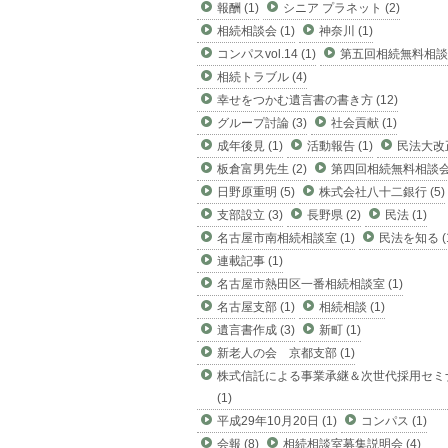
報酬 (1)
シニア プラネット (2)
相続相談会 (1)
神奈川 (1)
コンパスvol.14 (1)
第五回相続無料相談会
相続トラブル (4)
幸せをつかむ遺言書の書き方 (12)
グループ討論 (3)
社会貢献 (1)
成年後見 (1)
活動報告 (1)
民法大改正
板倉富男先生 (2)
第四回相続無料相談会 
日野原重明 (5)
株式会社八十二銀行 (5)
支部設立 (3)
長野県 (2)
民法 (1)
名古屋市南相続相談室 (1)
民法を知る (
連載記事 (1)
名古屋市熱田区一番相続相談室 (1)
名古屋支部 (1)
相続相談 (1)
遺言書作成 (3)
新町 (1)
新老人の会 京都支部 (1)
株式信託による事業承継＆次世代採用セミ
(1)
平成29年10月20日 (1)
コンパス (1)
会報 (8)
相続相談室募集説明会 (4)