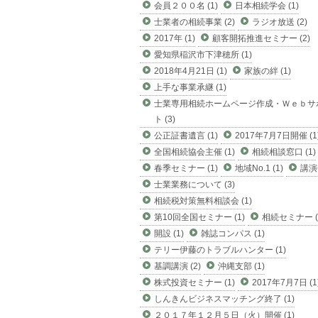
会員２００名 (1)
日本相続学会 (1)
士業者の相続事業 (2)
ラジオ放送 (2)
2017年 (1)
顧客開拓推進セミナー (2)
愛知県稲沢市下津穂所 (1)
2018年4月21日 (1)
家族の絆 (1)
上手な事業承継 (1)
士業専用相続ホームページ作成・Ｗｅｂサ
ト (3)
公正証書遺言 (1)
2017年7月7日開催 (1
全国相続協会主催 (1)
相続相談窓口 (1)
春季セミナー (1)
地域No.1 (1)
講演会
士業業務について (3)
相続税対策無料相談会 (1)
第10回全国セミナー (1)
相続セミナー (
開設 (1)
雑誌コンパス (1)
テリー伊藤のトラブルハンター (1)
基調講演 (2)
沖縄支部 (1)
株式投資セミナー (1)
2017年7月7日 (1
しんきんビジネスマッチング終了 (1)
２０１７年１２月５日（火）開催 (1)