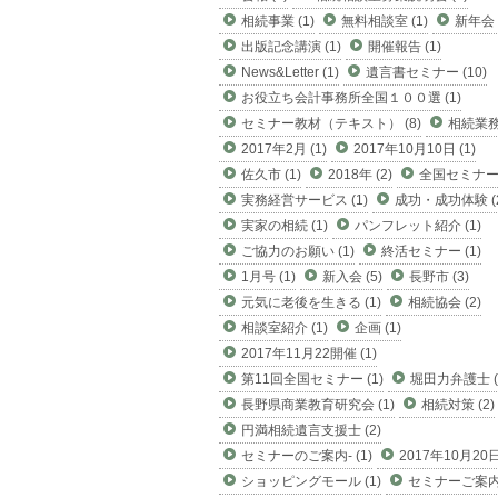
相続事業 (1)
無料相談室 (1)
新年会 (
出版記念講演 (1)
開催報告 (1)
News&Letter (1)
遺言書セミナー (10)
お役立ち会計事務所全国１００選 (1)
セミナー教材（テキスト） (8)
相続業務 
2017年2月 (1)
2017年10月10日 (1)
佐久市 (1)
2018年 (2)
全国セミナー (
実務経営サービス (1)
成功・成功体験 (2
実家の相続 (1)
パンフレット紹介 (1)
ご協力のお願い (1)
終活セミナー (1)
1月号 (1)
新入会 (5)
長野市 (3)
元気に老後を生きる (1)
相続協会 (2)
相談室紹介 (1)
企画 (1)
2017年11月22開催 (1)
第11回全国セミナー (1)
堀田力弁護士 (
長野県商業教育研究会 (1)
相続対策 (2)
円満相続遺言支援士 (2)
セミナーのご案内- (1)
2017年10月20日 
ショッピングモール (1)
セミナーご案内 