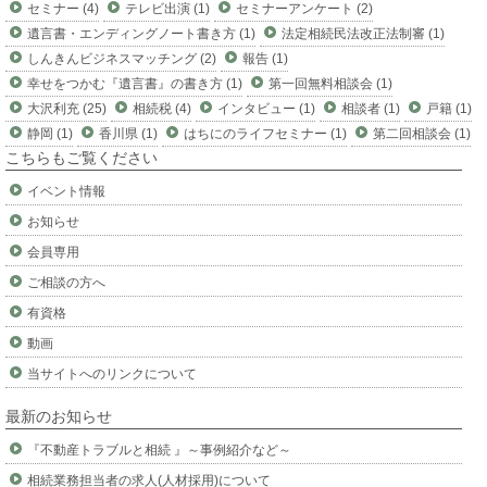
セミナー (4)
テレビ出演 (1)
セミナーアンケート (2)
遺言書・エンディングノート書き方 (1)
法定相続民法改正法制審 (1)
しんきんビジネスマッチング (2)
報告 (1)
幸せをつかむ『遺言書』の書き方 (1)
第一回無料相談会 (1)
大沢利充 (25)
相続税 (4)
インタビュー (1)
相談者 (1)
戸籍 (1)
静岡 (1)
香川県 (1)
はちにのライフセミナー (1)
第二回相談会 (1)
こちらもご覧ください
イベント情報
お知らせ
会員専用
ご相談の方へ
有資格
動画
当サイトへのリンクについて
最新のお知らせ
『不動産トラブルと相続 』～事例紹介など～
相続業務担当者の求人(人材採用)について