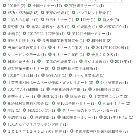
2018年 (2)
全国セミナー (17)
実務経営サービス (1)
成功・成功体験 (2)
実家の相続 (1)
パンフレット紹介 (1)
ご協力のお願い (1)
終活セミナー (1)
1月号 (1)
新入会 (5)
長野市 (3)
元気に老後を生きる (1)
相続協会 (2)
相談室紹介 (1)
企画 (1)
2017年11月22開催 (1)
第11回全国セミナー (1)
堀田力弁護士 (8)
長野県商業教育研究会 (1)
相続対策 (2)
円満相続遺言支援士 (2)
セミナーのご案内- (1)
2017年10月20日 (1)
ショッピングモール (1)
セミナーご案内 (1)
会員２００名 (1)
日本相続学会 (1)
士業者の相続事業 (2)
ラジオ放送 (2)
2017年 (1)
顧客開拓推進セミナー (2)
愛知県稲沢市下津穂所 (1)
2018年4月21日 (1)
家族の絆 (1)
上手な事業承継 (1)
士業専用相続ホームページ作成・Ｗｅｂサポート (3)
公正証書遺言 (1)
2017年7月7日開催 (1)
全国相続協会主催 (1)
相続相談窓口 (1)
春季セミナー (1)
地域No.1 (1)
講演会 (1)
士業業務について (3)
相続税対策無料相談会 (1)
第10回全国セミナー (1)
相続セミナー (2)
開設 (1)
雑誌コンパス (1)
テリー伊藤のトラブルハンター (1)
基調講演 (2)
沖縄支部 (1)
株式投資セミナー (1)
2017年7月7日 (1)
しんきんビジネスマッチング終了 (1)
２０１７年１２月５日（火）開催 (1)
名古屋市中区新栄相続相談室 (3)