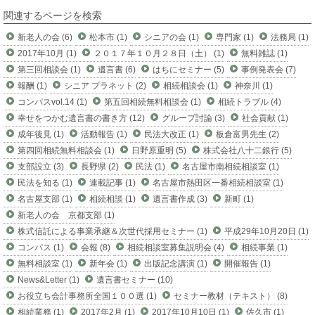
関連するページを検索
新老人の会 (6)
松本市 (1)
シニアの会 (1)
専門家 (1)
法務局 (1)
2017年10月 (1)
２０１７年１０月２８日（土） (1)
無料雑誌 (1)
第三回相談会 (1)
遺言書 (6)
はちにセミナー (5)
事例発表会 (7)
報酬 (1)
シニア プラネット (2)
相続相談会 (1)
神奈川 (1)
コンパスvol.14 (1)
第五回相続無料相談会 (1)
相続トラブル (4)
幸せをつかむ遺言書の書き方 (12)
グループ討論 (3)
社会貢献 (1)
成年後見 (1)
活動報告 (1)
民法大改正 (1)
板倉富男先生 (2)
第四回相続無料相談会 (1)
日野原重明 (5)
株式会社八十二銀行 (5)
支部設立 (3)
長野県 (2)
民法 (1)
名古屋市南相続相談室 (1)
民法を知る (1)
連載記事 (1)
名古屋市熱田区一番相続相談室 (1)
名古屋支部 (1)
相続相談 (1)
遺言書作成 (3)
新町 (1)
新老人の会 京都支部 (1)
株式信託による事業承継＆次世代採用セミナー (1)
平成29年10月20日 (1)
コンパス (1)
会報 (8)
相続相談室募集説明会 (4)
相続事業 (1)
無料相談室 (1)
新年会 (1)
出版記念講演 (1)
開催報告 (1)
News&Letter (1)
遺言書セミナー (10)
お役立ち会計事務所全国１００選 (1)
セミナー教材（テキスト） (8)
相続業務 (1)
2017年2月 (1)
2017年10月10日 (1)
佐久市 (1)