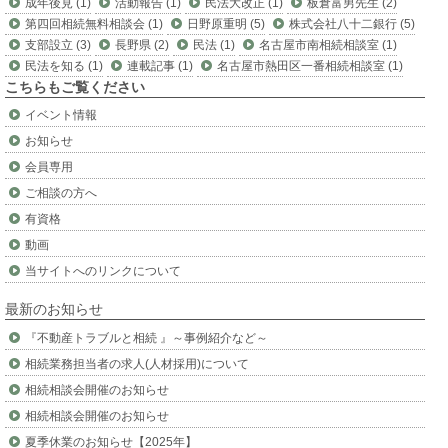
成年後見 (1)
活動報告 (1)
民法大改正 (1)
板倉富男先生 (2)
第四回相続無料相談会 (1)
日野原重明 (5)
株式会社八十二銀行 (5)
支部設立 (3)
長野県 (2)
民法 (1)
名古屋市南相続相談室 (1)
民法を知る (1)
連載記事 (1)
名古屋市熱田区一番相続相談室 (1)
こちらもご覧ください
イベント情報
お知らせ
会員専用
ご相談の方へ
有資格
動画
当サイトへのリンクについて
最新のお知らせ
『不動産トラブルと相続 』～事例紹介など～
相続業務担当者の求人(人材採用)について
相続相談会開催のお知らせ
相続相談会開催のお知らせ
夏季休業のお知らせ【2025年】