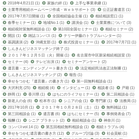
2018年4月21日 (1)
家族の絆 (1)
上手な事業承継 (1)
士業専用相続ホームページ作成・Ｗｅｂサポート (3)
公正証書遺言 (1)
2017年7月7日開催 (1)
全国相続協会主催 (1)
相続相談窓口 (1)
春季セミナー (1)
地域No.1 (1)
講演会 (1)
士業業務について (3)
相続税対策無料相談会 (1)
第10回全国セミナー (1)
相続セミナー (2)
開設 (1)
雑誌コンパス (1)
テリー伊藤のトラブルハンター (1)
基調講演 (2)
沖縄支部 (1)
株式投資セミナー (1)
2017年7月7日 (1)
しんきんビジネスマッチング終了 (1)
２０１７年１２月５日（火）開催 (1)
名古屋市中区新栄相続相談室 (3)
セミナー (4)
テレビ出演 (1)
セミナーアンケート (2)
遺言書・エンディングノート書き方 (1)
法定相続民法改正法制審 (1)
しんきんビジネスマッチング (2)
報告 (1)
幸せをつかむ『遺言書』の書き方 (1)
第一回無料相談会 (1)
大沢利充 (25)
相続税 (4)
インタビュー (1)
相談者 (1)
戸籍 (1)
静岡 (1)
香川県 (1)
はちにのライフセミナー (1)
第二回相談会 (1)
新老人の会 (6)
松本市 (1)
シニアの会 (1)
専門家 (1)
法務局 (1)
2017年10月 (1)
２０１７年１０月２８日（土） (1)
無料雑誌 (1)
第三回相談会 (1)
遺言書 (6)
はちにセミナー (5)
事例発表会 (7)
報酬 (1)
シニア プラネット (2)
相続相談会 (1)
神奈川 (1)
コンパスvol.14 (1)
第五回相続無料相談会 (1)
相続トラブル (4)
幸せをつかむ遺言書の書き方 (12)
グループ討論 (3)
社会貢献 (1)