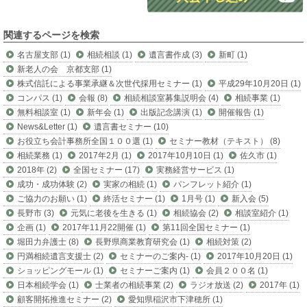
関連するページを検索
名古屋支部 (1)
相続相談 (1)
遺言書作成 (3)
新町 (1)
新老人の会 京都支部 (1)
株式信託による事業承継＆次世代採用セミナー (1)
平成29年10月20日 (1)
コンパス (1)
会報 (8)
相続相談室募集説明会 (4)
相続事業 (1)
無料相談室 (1)
新年会 (1)
出版記念講演 (1)
開催報告 (1)
News&Letter (1)
遺言書セミナー (10)
お役立ち会計事務所全国１００選 (1)
セミナー教材（テキスト） (8)
相続業務 (1)
2017年2月 (1)
2017年10月10日 (1)
佐久市 (1)
2018年 (2)
全国セミナー (17)
実務経営サービス (1)
成功・成功体験 (2)
実家の相続 (1)
パンフレット紹介 (1)
ご協力のお願い (1)
終活セミナー (1)
1月号 (1)
新入会 (5)
長野市 (3)
元気に老後を生きる (1)
相続協会 (2)
相談室紹介 (1)
企画 (1)
2017年11月22開催 (1)
第11回全国セミナー (1)
堀田力弁護士 (8)
長野県商業教育研究会 (1)
相続対策 (2)
円満相続遺言支援士 (2)
セミナーのご案内- (1)
2017年10月20日 (1)
ショッピングモール (1)
セミナーご案内 (1)
会員２００名 (1)
日本相続学会 (1)
士業者の相続事業 (2)
ラジオ放送 (2)
2017年 (1)
顧客開拓推進セミナー (2)
愛知県稲沢市下津穂所 (1)