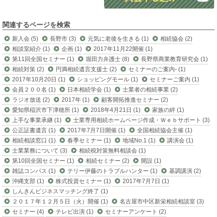
関連するページを検索
新入会 (5)
長野市 (3)
元気に老後を生きる (1)
相続協会 (2)
相談室紹介 (1)
企画 (1)
2017年11月22開催 (1)
第11回全国セミナー (1)
堀田力弁護士 (8)
長野県商業教育研究会 (1)
相続対策 (2)
円満相続遺言支援士 (2)
セミナーのご案内- (1)
2017年10月20日 (1)
ショッピングモール (1)
セミナーご案内 (1)
会員２００名 (1)
日本相続学会 (1)
士業者の相続事業 (2)
ラジオ放送 (2)
2017年 (1)
顧客開拓推進セミナー (2)
愛知県稲沢市下津穂所 (1)
2018年4月21日 (1)
家族の絆 (1)
上手な事業承継 (1)
士業専用相続ホームページ作成・Ｗｅｂサポート (3)
公正証書遺言 (1)
2017年7月7日開催 (1)
全国相続協会主催 (1)
相続相談窓口 (1)
春季セミナー (1)
地域No.1 (1)
講演会 (1)
士業業務について (3)
相続税対策無料相談会 (1)
第10回全国セミナー (1)
相続セミナー (2)
開設 (1)
雑誌コンパス (1)
テリー伊藤のトラブルハンター (1)
基調講演 (2)
沖縄支部 (1)
株式投資セミナー (1)
2017年7月7日 (1)
しんきんビジネスマッチング終了 (1)
２０１７年１２月５日（火）開催 (1)
名古屋市中区新栄相続相談室 (3)
セミナー (4)
テレビ出演 (1)
セミナーアンケート (2)