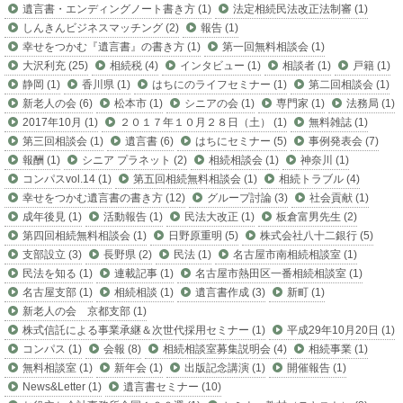
遺言書・エンディングノート書き方 (1)
法定相続民法改正法制審 (1)
しんきんビジネスマッチング (2)
報告 (1)
幸せをつかむ『遺言書』の書き方 (1)
第一回無料相談会 (1)
大沢利充 (25)
相続税 (4)
インタビュー (1)
相談者 (1)
戸籍 (1)
静岡 (1)
香川県 (1)
はちにのライフセミナー (1)
第二回相談会 (1)
新老人の会 (6)
松本市 (1)
シニアの会 (1)
専門家 (1)
法務局 (1)
2017年10月 (1)
２０１７年１０月２８日（土） (1)
無料雑誌 (1)
第三回相談会 (1)
遺言書 (6)
はちにセミナー (5)
事例発表会 (7)
報酬 (1)
シニア プラネット (2)
相続相談会 (1)
神奈川 (1)
コンパスvol.14 (1)
第五回相続無料相談会 (1)
相続トラブル (4)
幸せをつかむ遺言書の書き方 (12)
グループ討論 (3)
社会貢献 (1)
成年後見 (1)
活動報告 (1)
民法大改正 (1)
板倉富男先生 (2)
第四回相続無料相談会 (1)
日野原重明 (5)
株式会社八十二銀行 (5)
支部設立 (3)
長野県 (2)
民法 (1)
名古屋市南相続相談室 (1)
民法を知る (1)
連載記事 (1)
名古屋市熱田区一番相続相談室 (1)
名古屋支部 (1)
相続相談 (1)
遺言書作成 (3)
新町 (1)
新老人の会 京都支部 (1)
株式信託による事業承継＆次世代採用セミナー (1)
平成29年10月20日 (1)
コンパス (1)
会報 (8)
相続相談室募集説明会 (4)
相続事業 (1)
無料相談室 (1)
新年会 (1)
出版記念講演 (1)
開催報告 (1)
News&Letter (1)
遺言書セミナー (10)