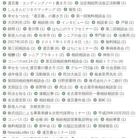
遺言書・エンディングノート書き方 (1)
法定相続民法改正法制審 (1)
しんきんビジネスマッチング (2)
報告 (1)
幸せをつかむ『遺言書』の書き方 (1)
第一回無料相談会 (1)
大沢利充 (25)
相続税 (4)
インタビュー (1)
相談者 (1)
戸籍 (1)
静岡 (1)
香川県 (1)
はちにのライフセミナー (1)
第二回相談会 (1)
新老人の会 (6)
松本市 (1)
シニアの会 (1)
専門家 (1)
法務局 (1)
2017年10月 (1)
２０１７年１０月２８日（土） (1)
無料雑誌 (1)
第三回相談会 (1)
遺言書 (6)
はちにセミナー (5)
事例発表会 (7)
報酬 (1)
シニア プラネット (2)
相続相談会 (1)
神奈川 (1)
コンパスvol.14 (1)
第五回相続無料相談会 (1)
相続トラブル (4)
幸せをつかむ遺言書の書き方 (12)
グループ討論 (3)
社会貢献 (1)
成年後見 (1)
活動報告 (1)
民法大改正 (1)
板倉富男先生 (2)
第四回相続無料相談会 (1)
日野原重明 (5)
株式会社八十二銀行 (5)
支部設立 (3)
長野県 (2)
民法 (1)
名古屋市南相続相談室 (1)
民法を知る (1)
連載記事 (1)
名古屋市熱田区一番相続相談室 (1)
名古屋支部 (1)
相続相談 (1)
遺言書作成 (3)
新町 (1)
新老人の会 京都支部 (1)
株式信託による事業承継＆次世代採用セミナー (1)
平成29年10月20日 (1)
コンパス (1)
会報 (8)
相続相談室募集説明会 (4)
相続事業 (1)
無料相談室 (1)
新年会 (1)
出版記念講演 (1)
開催報告 (1)
News&Letter (1)
遺言書セミナー (10)