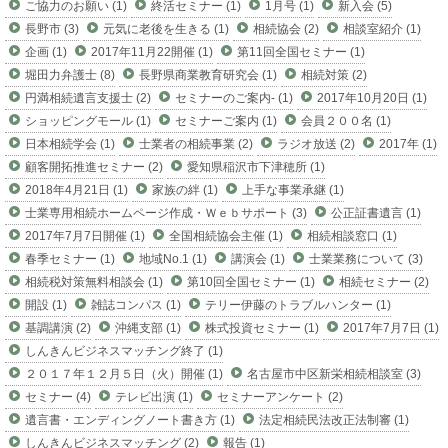
ご協力のお願い (1)
終活セミナー (1)
1月号 (1)
新入会 (5)
長野市 (3)
元気に老後を生きる (1)
相続協会 (2)
相談室紹介 (1)
企画 (1)
2017年11月22開催 (1)
第11回全国セミナー (1)
堀田力弁護士 (8)
長野県商業教育研究会 (1)
相続対策 (2)
円満相続遺言支援士 (2)
セミナーのご案内- (1)
2017年10月20日 (1)
ショッピングモール (1)
セミナーご案内 (1)
会員２００名 (1)
日本相続学会 (1)
士業者の相続事業 (2)
ラジオ放送 (2)
2017年 (1)
顧客開拓推進セミナー (2)
愛知県稲沢市下津穂所 (1)
2018年4月21日 (1)
家族の絆 (1)
上手な事業承継 (1)
士業専用相続ホームページ作成・Ｗｅｂサポート (3)
公正証書遺言 (1)
2017年7月7日開催 (1)
全国相続協会主催 (1)
相続相談窓口 (1)
春季セミナー (1)
地域No.1 (1)
講演会 (1)
士業業務について (3)
相続税対策無料相談会 (1)
第10回全国セミナー (1)
相続セミナー (2)
開設 (1)
雑誌コンパス (1)
テリー伊藤のトラブルハンター (1)
基調講演 (2)
沖縄支部 (1)
株式投資セミナー (1)
2017年7月7日 (1)
しんきんビジネスマッチング終了 (1)
２０１７年１２月５日（火）開催 (1)
名古屋市中区新栄相続相談室 (3)
セミナー (4)
テレビ出演 (1)
セミナーアンケート (2)
遺言書・エンディングノート書き方 (1)
法定相続民法改正法制審 (1)
しんきんビジネスマッチング (2)
報告 (1)