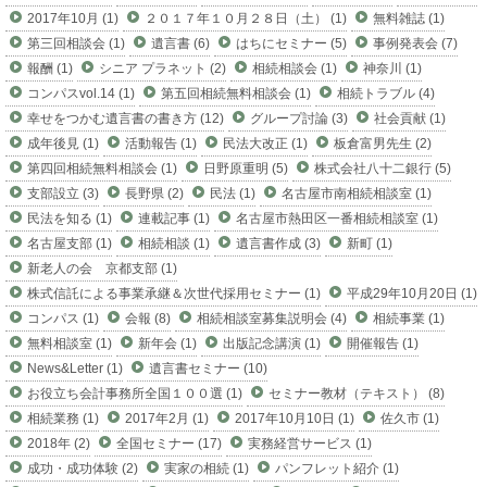
2017年10月 (1)
２０１７年１０月２８日（土） (1)
無料雑誌 (1)
第三回相談会 (1)
遺言書 (6)
はちにセミナー (5)
事例発表会 (7)
報酬 (1)
シニア プラネット (2)
相続相談会 (1)
神奈川 (1)
コンパスvol.14 (1)
第五回相続無料相談会 (1)
相続トラブル (4)
幸せをつかむ遺言書の書き方 (12)
グループ討論 (3)
社会貢献 (1)
成年後見 (1)
活動報告 (1)
民法大改正 (1)
板倉富男先生 (2)
第四回相続無料相談会 (1)
日野原重明 (5)
株式会社八十二銀行 (5)
支部設立 (3)
長野県 (2)
民法 (1)
名古屋市南相続相談室 (1)
民法を知る (1)
連載記事 (1)
名古屋市熱田区一番相続相談室 (1)
名古屋支部 (1)
相続相談 (1)
遺言書作成 (3)
新町 (1)
新老人の会 京都支部 (1)
株式信託による事業承継＆次世代採用セミナー (1)
平成29年10月20日 (1)
コンパス (1)
会報 (8)
相続相談室募集説明会 (4)
相続事業 (1)
無料相談室 (1)
新年会 (1)
出版記念講演 (1)
開催報告 (1)
News&Letter (1)
遺言書セミナー (10)
お役立ち会計事務所全国１００選 (1)
セミナー教材（テキスト） (8)
相続業務 (1)
2017年2月 (1)
2017年10月10日 (1)
佐久市 (1)
2018年 (2)
全国セミナー (17)
実務経営サービス (1)
成功・成功体験 (2)
実家の相続 (1)
パンフレット紹介 (1)