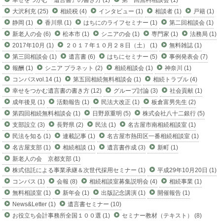
大沢利充 (25)
相続税 (4)
インタビュー (1)
相談者 (1)
戸籍 (1)
静岡 (1)
香川県 (1)
はちにのライフセミナー (1)
第二回相談会 (1)
新老人の会 (6)
松本市 (1)
シニアの会 (1)
専門家 (1)
法務局 (1)
2017年10月 (1)
２０１７年１０月２８日（土） (1)
無料雑誌 (1)
第三回相談会 (1)
遺言書 (6)
はちにセミナー (5)
事例発表会 (7)
報酬 (1)
シニア プラネット (2)
相続相談会 (1)
神奈川 (1)
コンパスvol.14 (1)
第五回相続無料相談会 (1)
相続トラブル (4)
幸せをつかむ遺言書の書き方 (12)
グループ討論 (3)
社会貢献 (1)
成年後見 (1)
活動報告 (1)
民法大改正 (1)
板倉富男先生 (2)
第四回相続無料相談会 (1)
日野原重明 (5)
株式会社八十二銀行 (5)
支部設立 (3)
長野県 (2)
民法 (1)
名古屋市南相続相談室 (1)
民法を知る (1)
連載記事 (1)
名古屋市熱田区一番相続相談室 (1)
名古屋支部 (1)
相続相談 (1)
遺言書作成 (3)
新町 (1)
新老人の会 京都支部 (1)
株式信託による事業承継＆次世代採用セミナー (1)
平成29年10月20日 (1)
コンパス (1)
会報 (8)
相続相談室募集説明会 (4)
相続事業 (1)
無料相談室 (1)
新年会 (1)
出版記念講演 (1)
開催報告 (1)
News&Letter (1)
遺言書セミナー (10)
お役立ち会計事務所全国１００選 (1)
セミナー教材（テキスト） (8)