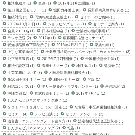
相談室紹介 (1)
企画 (1)
2017年11月22開催 (1)
第11回全国セミナー (1)
堀田力弁護士 (8)
長野県商業教育研究会 (1)
相続対策 (2)
円満相続遺言支援士 (2)
セミナーのご案内- (1)
2017年10月20日 (1)
ショッピングモール (1)
セミナーご案内 (1)
会員２００名 (1)
日本相続学会 (1)
士業者の相続事業 (2)
ラジオ放送 (2)
2017年 (1)
顧客開拓推進セミナー (2)
愛知県稲沢市下津穂所 (1)
2018年4月21日 (1)
家族の絆 (1)
上手な事業承継 (1)
士業専用相続ホームページ作成・Ｗｅｂサポート (3)
公正証書遺言 (1)
2017年7月7日開催 (1)
全国相続協会主催 (1)
相続相談窓口 (1)
春季セミナー (1)
地域No.1 (1)
講演会 (1)
士業業務について (3)
相続税対策無料相談会 (1)
第10回全国セミナー (1)
相続セミナー (2)
開設 (1)
雑誌コンパス (1)
テリー伊藤のトラブルハンター (1)
基調講演 (2)
沖縄支部 (1)
株式投資セミナー (1)
2017年7月7日 (1)
しんきんビジネスマッチング終了 (1)
２０１７年１２月５日（火）開催 (1)
名古屋市中区新栄相続相談室 (3)
セミナー (4)
テレビ出演 (1)
セミナーアンケート (2)
遺言書・エンディングノート書き方 (1)
法定相続民法改正法制審 (1)
しんきんビジネスマッチング (2)
報告 (1)
幸せをつかむ『遺言書』の書き方 (1)
第一回無料相談会 (1)