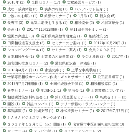
2018年 (2)
全国セミナー (17)
実務経営サービス (1)
成功・成功体験 (2)
実家の相続 (1)
パンフレット紹介 (1)
ご協力のお願い (1)
終活セミナー (1)
1月号 (1)
新入会 (5)
長野市 (3)
元気に老後を生きる (1)
相続協会 (2)
相談室紹介 (1)
企画 (1)
2017年11月22開催 (1)
第11回全国セミナー (1)
堀田力弁護士 (8)
長野県商業教育研究会 (1)
相続対策 (2)
円満相続遺言支援士 (2)
セミナーのご案内- (1)
2017年10月20日 (1)
ショッピングモール (1)
セミナーご案内 (1)
会員２００名 (1)
日本相続学会 (1)
士業者の相続事業 (2)
ラジオ放送 (2)
2017年 (1)
顧客開拓推進セミナー (2)
愛知県稲沢市下津穂所 (1)
2018年4月21日 (1)
家族の絆 (1)
上手な事業承継 (1)
士業専用相続ホームページ作成・Ｗｅｂサポート (3)
公正証書遺言 (1)
2017年7月7日開催 (1)
全国相続協会主催 (1)
相続相談窓口 (1)
春季セミナー (1)
地域No.1 (1)
講演会 (1)
士業業務について (3)
相続税対策無料相談会 (1)
第10回全国セミナー (1)
相続セミナー (2)
開設 (1)
雑誌コンパス (1)
テリー伊藤のトラブルハンター (1)
基調講演 (2)
沖縄支部 (1)
株式投資セミナー (1)
2017年7月7日 (1)
しんきんビジネスマッチング終了 (1)
２０１７年１２月５日（火）開催 (1)
名古屋市中区新栄相続相談室 (3)
セミナー (4)
テレビ出演 (1)
セミナーアンケート (2)