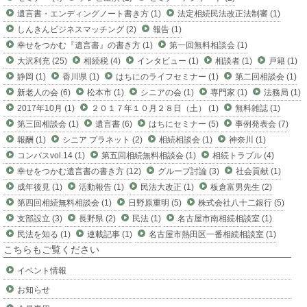
遺言書・エンディングノート書き方 (1)
法定相続民法改正法制審 (1)
しんきんビジネスマッチング (2)
報告 (1)
幸せをつかむ『遺言書』の書き方 (1)
第一回無料相談会 (1)
大沢利充 (25)
相続税 (4)
インタビュー (1)
相談者 (1)
戸籍 (1)
静岡 (1)
香川県 (1)
はちにのライフセミナー (1)
第二回相談会 (1)
新老人の会 (6)
松本市 (1)
シニアの会 (1)
専門家 (1)
法務局 (1)
2017年10月 (1)
２０１７年１０月２８日（土） (1)
無料雑誌 (1)
第三回相談会 (1)
遺言書 (6)
はちにセミナー (5)
事例発表会 (7)
報酬 (1)
シニア プラネット (2)
相続相談会 (1)
神奈川 (1)
コンパスvol.14 (1)
第五回相続無料相談会 (1)
相続トラブル (4)
幸せをつかむ遺言書の書き方 (12)
グループ討論 (3)
社会貢献 (1)
成年後見 (1)
活動報告 (1)
民法大改正 (1)
板倉富男先生 (2)
第四回相続無料相談会 (1)
日野原重明 (5)
株式会社八十二銀行 (5)
支部設立 (3)
長野県 (2)
民法 (1)
名古屋市南相続相談室 (1)
民法を知る (1)
連載記事 (1)
名古屋市熱田区一番相続相談室 (1)
こちらもご覧ください
イベント情報
お知らせ