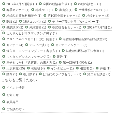
2017年7月7日開催 (1)
全国相続協会主催 (1)
相続相談窓口 (1)
春季セミナー (1)
地域No.1 (1)
講演会 (1)
士業業務について (3)
相続税対策無料相談会 (1)
第10回全国セミナー (1)
相続セミナー (2)
開設 (1)
雑誌コンパス (1)
テリー伊藤のトラブルハンター (1)
基調講演 (2)
沖縄支部 (1)
株式投資セミナー (1)
2017年7月7日 (1)
しんきんビジネスマッチング終了 (1)
２０１７年１２月５日（火）開催 (1)
名古屋市中区新栄相続相談室 (3)
セミナー (4)
テレビ出演 (1)
セミナーアンケート (2)
遺言書・エンディングノート書き方 (1)
法定相続民法改正法制審 (1)
しんきんビジネスマッチング (2)
報告 (1)
幸せをつかむ『遺言書』の書き方 (1)
第一回無料相談会 (1)
大沢利充 (25)
相続税 (4)
インタビュー (1)
相談者 (1)
戸籍 (1)
静岡 (1)
香川県 (1)
はちにのライフセミナー (1)
第二回相談会 (1)
こちらもご覧ください
イベント情報
お知らせ
会員専用
ご相談の方へ