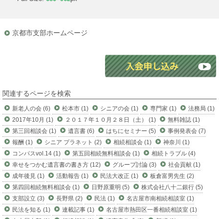
京都市支部ホームページ
関連するページを検索
新老人の会 (6)
松本市 (1)
シニアの会 (1)
専門家 (1)
法務局 (1)
2017年10月 (1)
２０１７年１０月２８日（土） (1)
無料雑誌 (1)
第三回相談会 (1)
遺言書 (6)
はちにセミナー (5)
事例発表会 (7)
報酬 (1)
シニア プラネット (2)
相続相談会 (1)
神奈川 (1)
コンパスvol.14 (1)
第五回相続無料相談会 (1)
相続トラブル (4)
幸せをつかむ遺言書の書き方 (12)
グループ討論 (3)
社会貢献 (1)
成年後見 (1)
活動報告 (1)
民法大改正 (1)
板倉富男先生 (2)
第四回相続無料相談会 (1)
日野原重明 (5)
株式会社八十二銀行 (5)
支部設立 (3)
長野県 (2)
民法 (1)
名古屋市南相続相談室 (1)
民法を知る (1)
連載記事 (1)
名古屋市熱田区一番相続相談室 (1)