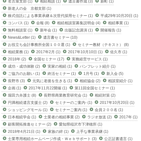
名古屋支部 (1)
相続相談 (1)
遺言書作成 (3)
新町 (1)
新老人の会 京都支部 (1)
株式信託による事業承継＆次世代採用セミナー (1)
平成29年10月20日 (1)
コンパス (1)
会報 (8)
相続相談室募集説明会 (4)
相続事業 (1)
無料相談室 (1)
新年会 (1)
出版記念講演 (1)
開催報告 (1)
News&Letter (1)
遺言書セミナー (10)
お役立ち会計事務所全国１００選 (1)
セミナー教材（テキスト） (8)
相続業務 (1)
2017年2月 (1)
2017年10月10日 (1)
佐久市 (1)
2018年 (2)
全国セミナー (17)
実務経営サービス (1)
成功・成功体験 (2)
実家の相続 (1)
パンフレット紹介 (1)
ご協力のお願い (1)
終活セミナー (1)
1月号 (1)
新入会 (5)
長野市 (3)
元気に老後を生きる (1)
相続協会 (2)
相談室紹介 (1)
企画 (1)
2017年11月22開催 (1)
第11回全国セミナー (1)
堀田力弁護士 (8)
長野県商業教育研究会 (1)
相続対策 (2)
円満相続遺言支援士 (2)
セミナーのご案内- (1)
2017年10月20日 (1)
ショッピングモール (1)
セミナーご案内 (1)
会員２００名 (1)
日本相続学会 (1)
士業者の相続事業 (2)
ラジオ放送 (2)
2017年 (1)
顧客開拓推進セミナー (2)
愛知県稲沢市下津穂所 (1)
2018年4月21日 (1)
家族の絆 (1)
上手な事業承継 (1)
士業専用相続ホームページ作成・Ｗｅｂサポート (3)
公正証書遺言 (1)