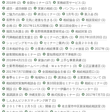
2018年 (2)
全国セミナー (17)
実務経営サービス (1)
成功・成功体験 (2)
実家の相続 (1)
パンフレット紹介 (1)
ご協力のお願い (1)
終活セミナー (1)
1月号 (1)
新入会 (5)
長野市 (3)
元気に老後を生きる (1)
相続協会 (2)
相談室紹介 (1)
企画 (1)
2017年11月22開催 (1)
第11回全国セミナー (1)
堀田力弁護士 (8)
長野県商業教育研究会 (1)
相続対策 (2)
円満相続遺言支援士 (2)
セミナーのご案内- (1)
2017年10月20日 (1)
ショッピングモール (1)
セミナーご案内 (1)
会員２００名 (1)
日本相続学会 (1)
士業者の相続事業 (2)
ラジオ放送 (2)
2017年 (1)
顧客開拓推進セミナー (2)
愛知県稲沢市下津穂所 (1)
2018年4月21日 (1)
家族の絆 (1)
上手な事業承継 (1)
士業専用相続ホームページ作成・Ｗｅｂサポート (3)
公正証書遺言 (1)
2017年7月7日開催 (1)
全国相続協会主催 (1)
相続相談窓口 (1)
春季セミナー (1)
地域No.1 (1)
講演会 (1)
士業業務について (3)
相続税対策無料相談会 (1)
第10回全国セミナー (1)
相続セミナー (2)
開設 (1)
雑誌コンパス (1)
テリー伊藤のトラブルハンター (1)
基調講演 (2)
沖縄支部 (1)
株式投資セミナー (1)
2017年7月7日 (1)
しんきんビジネスマッチング終了 (1)
２０１７年１２月５日（火）開催 (1)
名古屋市中区新栄相続相談室 (3)