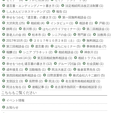
セミナー (4)
テレビ出演 (1)
セミナーアンケート (2)
遺言書・エンディングノート書き方 (1)
法定相続民法改正法制審 (1)
しんきんビジネスマッチング (2)
報告 (1)
幸せをつかむ『遺言書』の書き方 (1)
第一回無料相談会 (1)
大沢利充 (25)
相続税 (4)
インタビュー (1)
相談者 (1)
戸籍 (1)
静岡 (1)
香川県 (1)
はちにのライフセミナー (1)
第二回相談会 (1)
新老人の会 (6)
松本市 (1)
シニアの会 (1)
専門家 (1)
法務局 (1)
2017年10月 (1)
２０１７年１０月２８日（土） (1)
無料雑誌 (1)
第三回相談会 (1)
遺言書 (6)
はちにセミナー (5)
事例発表会 (7)
報酬 (1)
シニア プラネット (2)
相続相談会 (1)
神奈川 (1)
コンパスvol.14 (1)
第五回相続無料相談会 (1)
相続トラブル (4)
幸せをつかむ遺言書の書き方 (12)
グループ討論 (3)
社会貢献 (1)
成年後見 (1)
活動報告 (1)
民法大改正 (1)
板倉富男先生 (2)
第四回相続無料相談会 (1)
日野原重明 (5)
株式会社八十二銀行 (5)
支部設立 (3)
長野県 (2)
民法 (1)
名古屋市南相続相談室 (1)
民法を知る (1)
連載記事 (1)
名古屋市熱田区一番相続相談室 (1)
こちらもご覧ください
イベント情報
お知らせ