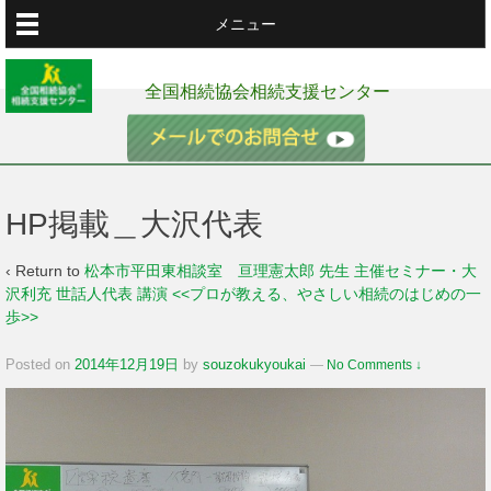
メニュー
全国相続協会相続支援センター
HP掲載＿大沢代表
‹ Return to
松本市平田東相談室 亘理憲太郎 先生 主催セミナー・大
沢利充 世話人代表 講演 <<プロが教える、やさしい相続のはじめの一
歩>>
Posted on
2014年12月19日
by
souzokukyoukai
—
No Comments ↓