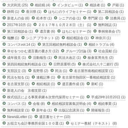
大沢利充 (25)
相続税 (4)
インタビュー (1)
相談者 (1)
戸籍 (1)
静岡 (1)
香川県 (1)
はちにのライフセミナー (1)
第二回相談会 (1)
新老人の会 (6)
松本市 (1)
シニアの会 (1)
専門家 (1)
法務局 (1)
2017年10月 (1)
２０１７年１０月２８日（土） (1)
無料雑誌 (1)
第三回相談会 (1)
遺言書 (6)
はちにセミナー (5)
事例発表会 (7)
報酬 (1)
シニア プラネット (2)
相続相談会 (1)
神奈川 (1)
コンパスvol.14 (1)
第五回相続無料相談会 (1)
相続トラブル (4)
幸せをつかむ遺言書の書き方 (12)
グループ討論 (3)
社会貢献 (1)
成年後見 (1)
活動報告 (1)
民法大改正 (1)
板倉富男先生 (2)
第四回相続無料相談会 (1)
日野原重明 (5)
株式会社八十二銀行 (5)
支部設立 (3)
長野県 (2)
民法 (1)
名古屋市南相続相談室 (1)
民法を知る (1)
連載記事 (1)
名古屋市熱田区一番相続相談室 (1)
名古屋支部 (1)
相続相談 (1)
遺言書作成 (3)
新町 (1)
新老人の会 京都支部 (1)
株式信託による事業承継＆次世代採用セミナー (1)
平成29年10月20日 (1)
コンパス (1)
会報 (8)
相続相談室募集説明会 (4)
相続事業 (1)
無料相談室 (1)
新年会 (1)
出版記念講演 (1)
開催報告 (1)
News&Letter (1)
遺言書セミナー (10)
お役立ち会計事務所全国１００選 (1)
セミナー教材（テキスト） (8)