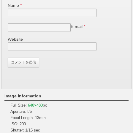
Name
*
E-mail
*
Website
Image Information
Full Size:
640×480
px
Aperture: f/5
Focal Length: 13mm
ISO: 200
Shutter: 1/15 sec