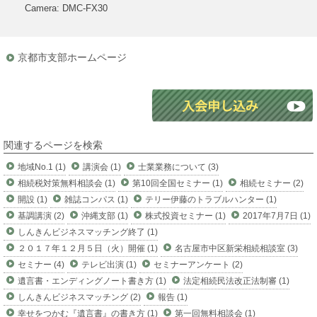
Camera: DMC-FX30
京都市支部ホームページ
関連するページを検索
地域No.1 (1)
講演会 (1)
士業業務について (3)
相続税対策無料相談会 (1)
第10回全国セミナー (1)
相続セミナー (2)
開設 (1)
雑誌コンパス (1)
テリー伊藤のトラブルハンター (1)
基調講演 (2)
沖縄支部 (1)
株式投資セミナー (1)
2017年7月7日 (1)
しんきんビジネスマッチング終了 (1)
２０１７年１２月５日（火）開催 (1)
名古屋市中区新栄相続相談室 (3)
セミナー (4)
テレビ出演 (1)
セミナーアンケート (2)
遺言書・エンディングノート書き方 (1)
法定相続民法改正法制審 (1)
しんきんビジネスマッチング (2)
報告 (1)
幸せをつかむ『遺言書』の書き方 (1)
第一回無料相談会 (1)