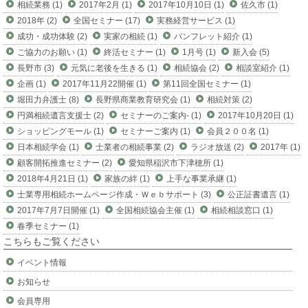
相続業務 (1)
2017年2月 (1)
2017年10月10日 (1)
佐久市 (1)
2018年 (2)
全国セミナー (17)
実務経営サービス (1)
成功・成功体験 (2)
実家の相続 (1)
パンフレット紹介 (1)
ご協力のお願い (1)
終活セミナー (1)
1月号 (1)
新入会 (5)
長野市 (3)
元気に老後を生きる (1)
相続協会 (2)
相談室紹介 (1)
企画 (1)
2017年11月22開催 (1)
第11回全国セミナー (1)
堀田力弁護士 (8)
長野県商業教育研究会 (1)
相続対策 (2)
円満相続遺言支援士 (2)
セミナーのご案内- (1)
2017年10月20日 (1)
ショッピングモール (1)
セミナーご案内 (1)
会員２００名 (1)
日本相続学会 (1)
士業者の相続事業 (2)
ラジオ放送 (2)
2017年 (1)
顧客開拓推進セミナー (2)
愛知県稲沢市下津穂所 (1)
2018年4月21日 (1)
家族の絆 (1)
上手な事業承継 (1)
士業専用相続ホームページ作成・Ｗｅｂサポート (3)
公正証書遺言 (1)
2017年7月7日開催 (1)
全国相続協会主催 (1)
相続相談窓口 (1)
春季セミナー (1)
こちらもご覧ください
イベント情報
お知らせ
会員専用