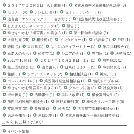
２０１７年１２月５日（火）開催 (1)
名古屋市中区新栄相続相談室 (3)
セミナー (4)
テレビ出演 (1)
セミナーアンケート (2)
遺言書・エンディングノート書き方 (1)
法定相続民法改正法制審 (1)
しんきんビジネスマッチング (2)
報告 (1)
幸せをつかむ『遺言書』の書き方 (1)
第一回無料相談会 (1)
大沢利充 (25)
相続税 (4)
インタビュー (1)
相談者 (1)
戸籍 (1)
静岡 (1)
香川県 (1)
はちにのライフセミナー (1)
第二回相談会 (1)
新老人の会 (6)
松本市 (1)
シニアの会 (1)
専門家 (1)
法務局 (1)
2017年10月 (1)
２０１７年１０月２８日（土） (1)
無料雑誌 (1)
第三回相談会 (1)
遺言書 (6)
はちにセミナー (5)
事例発表会 (7)
報酬 (1)
シニア プラネット (2)
相続相談会 (1)
神奈川 (1)
コンパスvol.14 (1)
第五回相続無料相談会 (1)
相続トラブル (4)
幸せをつかむ遺言書の書き方 (12)
グループ討論 (3)
社会貢献 (1)
成年後見 (1)
活動報告 (1)
民法大改正 (1)
板倉富男先生 (2)
第四回相続無料相談会 (1)
日野原重明 (5)
株式会社八十二銀行 (5)
支部設立 (3)
長野県 (2)
民法 (1)
名古屋市南相続相談室 (1)
民法を知る (1)
連載記事 (1)
名古屋市熱田区一番相続相談室 (1)
こちらもご覧ください
イベント情報