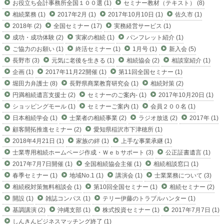
お役立ち会計事務所全国１００選 (1)
セミナー教材（テキスト） (8)
相続業務 (1)
2017年2月 (1)
2017年10月10日 (1)
佐久市 (1)
2018年 (2)
全国セミナー (17)
実務経営サービス (1)
成功・成功体験 (2)
実家の相続 (1)
パンフレット紹介 (1)
ご協力のお願い (1)
終活セミナー (1)
1月号 (1)
新入会 (5)
長野市 (3)
元気に老後を生きる (1)
相続協会 (2)
相談室紹介 (1)
企画 (1)
2017年11月22開催 (1)
第11回全国セミナー (1)
堀田力弁護士 (8)
長野県商業教育研究会 (1)
相続対策 (2)
円満相続遺言支援士 (2)
セミナーのご案内- (1)
2017年10月20日 (1)
ショッピングモール (1)
セミナーご案内 (1)
会員２００名 (1)
日本相続学会 (1)
士業者の相続事業 (2)
ラジオ放送 (2)
2017年 (1)
顧客開拓推進セミナー (2)
愛知県稲沢市下津穂所 (1)
2018年4月21日 (1)
家族の絆 (1)
上手な事業承継 (1)
士業専用相続ホームページ作成・Ｗｅｂサポート (3)
公正証書遺言 (1)
2017年7月7日開催 (1)
全国相続協会主催 (1)
相続相談窓口 (1)
春季セミナー (1)
地域No.1 (1)
講演会 (1)
士業業務について (3)
相続税対策無料相談会 (1)
第10回全国セミナー (1)
相続セミナー (2)
開設 (1)
雑誌コンパス (1)
テリー伊藤のトラブルハンター (1)
基調講演 (2)
沖縄支部 (1)
株式投資セミナー (1)
2017年7月7日 (1)
しんきんビジネスマッチング終了 (1)