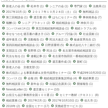
新老人の会 (6)
松本市 (1)
シニアの会 (1)
専門家 (1)
法務局 (1)
2017年10月 (1)
２０１７年１０月２８日（土） (1)
無料雑誌 (1)
第三回相談会 (1)
遺言書 (6)
はちにセミナー (5)
事例発表会 (7)
報酬 (1)
シニア プラネット (2)
相続相談会 (1)
神奈川 (1)
コンパスvol.14 (1)
第五回相続無料相談会 (1)
相続トラブル (4)
幸せをつかむ遺言書の書き方 (12)
グループ討論 (3)
社会貢献 (1)
成年後見 (1)
活動報告 (1)
民法大改正 (1)
板倉富男先生 (2)
第四回相続無料相談会 (1)
日野原重明 (5)
株式会社八十二銀行 (5)
支部設立 (3)
長野県 (2)
民法 (1)
名古屋市南相続相談室 (1)
民法を知る (1)
連載記事 (1)
名古屋市熱田区一番相続相談室 (1)
名古屋支部 (1)
相続相談 (1)
遺言書作成 (3)
新町 (1)
新老人の会 京都支部 (1)
株式信託による事業承継＆次世代採用セミナー (1)
平成29年10月20日 (1)
コンパス (1)
会報 (8)
相続相談室募集説明会 (4)
相続事業 (1)
無料相談室 (1)
新年会 (1)
出版記念講演 (1)
開催報告 (1)
News&Letter (1)
遺言書セミナー (10)
お役立ち会計事務所全国１００選 (1)
セミナー教材（テキスト） (8)
相続業務 (1)
2017年2月 (1)
2017年10月10日 (1)
佐久市 (1)
2018年 (2)
全国セミナー (17)
実務経営サービス (1)