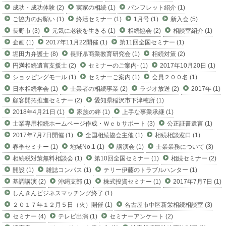
成功・成功体験 (2)
実家の相続 (1)
パンフレット紹介 (1)
ご協力のお願い (1)
終活セミナー (1)
1月号 (1)
新入会 (5)
長野市 (3)
元気に老後を生きる (1)
相続協会 (2)
相談室紹介 (1)
企画 (1)
2017年11月22開催 (1)
第11回全国セミナー (1)
堀田力弁護士 (8)
長野県商業教育研究会 (1)
相続対策 (2)
円満相続遺言支援士 (2)
セミナーのご案内- (1)
2017年10月20日 (1)
ショッピングモール (1)
セミナーご案内 (1)
会員２００名 (1)
日本相続学会 (1)
士業者の相続事業 (2)
ラジオ放送 (2)
2017年 (1)
顧客開拓推進セミナー (2)
愛知県稲沢市下津穂所 (1)
2018年4月21日 (1)
家族の絆 (1)
上手な事業承継 (1)
士業専用相続ホームページ作成・Ｗｅｂサポート (3)
公正証書遺言 (1)
2017年7月7日開催 (1)
全国相続協会主催 (1)
相続相談窓口 (1)
春季セミナー (1)
地域No.1 (1)
講演会 (1)
士業業務について (3)
相続税対策無料相談会 (1)
第10回全国セミナー (1)
相続セミナー (2)
開設 (1)
雑誌コンパス (1)
テリー伊藤のトラブルハンター (1)
基調講演 (2)
沖縄支部 (1)
株式投資セミナー (1)
2017年7月7日 (1)
しんきんビジネスマッチング終了 (1)
２０１７年１２月５日（火）開催 (1)
名古屋市中区新栄相続相談室 (3)
セミナー (4)
テレビ出演 (1)
セミナーアンケート (2)