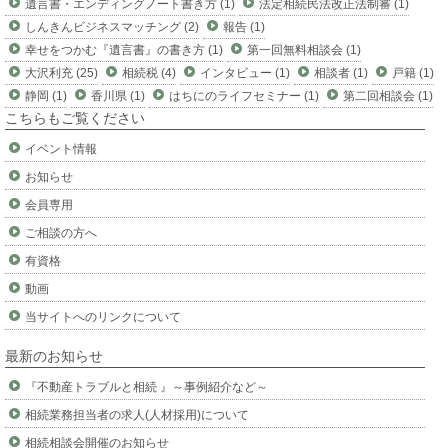
遺言書・エンディングノート書き方 (1)
法定相続民法改正法制審 (1)
しんきんビジネスマッチング (2)
報告 (1)
幸せをつかむ『遺言書』の書き方 (1)
第一回無料相談会 (1)
大沢利充 (25)
相続税 (4)
インタビュー (1)
相談者 (1)
戸籍 (1)
静岡 (1)
香川県 (1)
はちにのライフセミナー (1)
第二回相談会 (1)
こちらもご覧ください
イベント情報
お知らせ
会員専用
ご相談の方へ
有資格
動画
当サイトへのリンクについて
最新のお知らせ
『不動産トラブルと相続 』～事例紹介など～
相続業務担当者の求人(人材採用)について
相続相談会開催のお知らせ