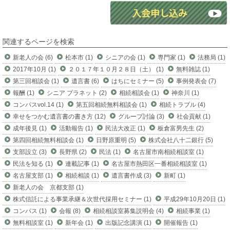
関連するページを検索
新老人の会 (6)
松本市 (1)
シニアの会 (1)
専門家 (1)
法務局 (1)
2017年10月 (1)
２０１７年１０月２８日（土） (1)
無料雑誌 (1)
第三回相談会 (1)
遺言書 (6)
はちにセミナー (5)
事例発表会 (7)
報酬 (1)
シニア プラネット (2)
相続相談会 (1)
神奈川 (1)
コンパスvol.14 (1)
第五回相続無料相談会 (1)
相続トラブル (4)
幸せをつかむ遺言書の書き方 (12)
グループ討論 (3)
社会貢献 (1)
成年後見 (1)
活動報告 (1)
民法大改正 (1)
板倉富男先生 (2)
第四回相続無料相談会 (1)
日野原重明 (5)
株式会社八十二銀行 (5)
支部設立 (3)
長野県 (2)
民法 (1)
名古屋市南相続相談室 (1)
民法を知る (1)
連載記事 (1)
名古屋市熱田区一番相続相談室 (1)
名古屋支部 (1)
相続相談 (1)
遺言書作成 (3)
新町 (1)
新老人の会 京都支部 (1)
株式信託による事業承継＆次世代採用セミナー (1)
平成29年10月20日 (1)
コンパス (1)
会報 (8)
相続相談室募集説明会 (4)
相続事業 (1)
無料相談室 (1)
新年会 (1)
出版記念講演 (1)
開催報告 (1)