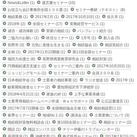
News&Letter (1)
遺言書セミナー (10)
お役立ち会計事務所全国１００選 (1)
セミナー教材（テキスト） (8)
相続業務 (1)
2017年2月 (1)
2017年10月10日 (1)
佐久市 (1)
2018年 (2)
全国セミナー (17)
実務経営サービス (1)
成功・成功体験 (2)
実家の相続 (1)
パンフレット紹介 (1)
ご協力のお願い (1)
終活セミナー (1)
1月号 (1)
新入会 (5)
長野市 (3)
元気に老後を生きる (1)
相続協会 (2)
相談室紹介 (1)
企画 (1)
2017年11月22開催 (1)
第11回全国セミナー (1)
堀田力弁護士 (8)
長野県商業教育研究会 (1)
相続対策 (2)
円満相続遺言支援士 (2)
セミナーのご案内- (1)
2017年10月20日 (1)
ショッピングモール (1)
セミナーご案内 (1)
会員２００名 (1)
日本相続学会 (1)
士業者の相続事業 (2)
ラジオ放送 (2)
2017年 (1)
顧客開拓推進セミナー (2)
愛知県稲沢市下津穂所 (1)
2018年4月21日 (1)
家族の絆 (1)
上手な事業承継 (1)
士業専用相続ホームページ作成・Ｗｅｂサポート (3)
公正証書遺言 (1)
2017年7月7日開催 (1)
全国相続協会主催 (1)
相続相談窓口 (1)
春季セミナー (1)
地域No.1 (1)
講演会 (1)
士業業務について (3)
相続税対策無料相談会 (1)
第10回全国セミナー (1)
相続セミナー (2)
開設 (1)
雑誌コンパス (1)
テリー伊藤のトラブルハンター (1)
基調講演 (2)
沖縄支部 (1)
株式投資セミナー (1)
2017年7月7日 (1)