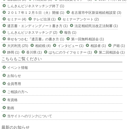
しんきんビジネスマッチング終了 (1)
２０１７年１２月５日（火）開催 (1)
名古屋市中区新栄相続相談室 (3)
セミナー (4)
テレビ出演 (1)
セミナーアンケート (2)
遺言書・エンディングノート書き方 (1)
法定相続民法改正法制審 (1)
しんきんビジネスマッチング (2)
報告 (1)
幸せをつかむ『遺言書』の書き方 (1)
第一回無料相談会 (1)
大沢利充 (25)
相続税 (4)
インタビュー (1)
相談者 (1)
戸籍 (1)
静岡 (1)
香川県 (1)
はちにのライフセミナー (1)
第二回相談会 (1)
こちらもご覧ください
イベント情報
お知らせ
会員専用
ご相談の方へ
有資格
動画
当サイトへのリンクについて
最新のお知らせ