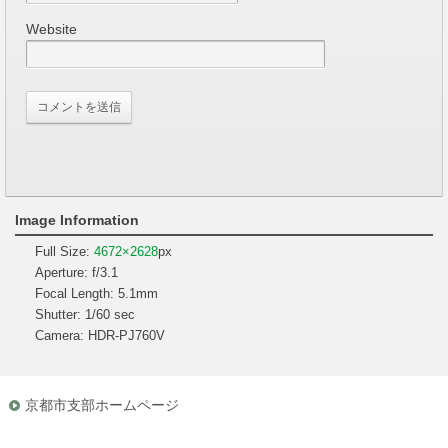
Website
Image Information
Full Size:
4672×2628
px
Aperture: f/3.1
Focal Length: 5.1mm
Shutter: 1/60 sec
Camera: HDR-PJ760V
京都市支部ホームページ