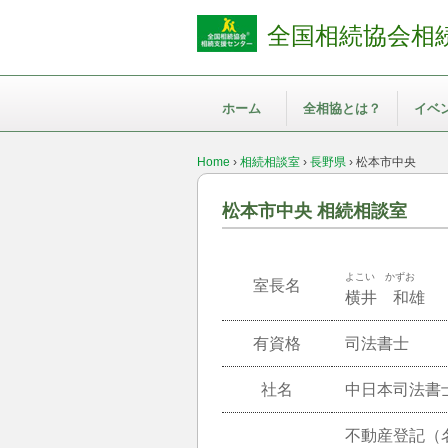
全国相続協会相
ホーム
全相協とは？
イベ
Home
›
相続相談室
›
長野県
›
松本市中央
松本市中央 相続相談室
よこい かずお
室長名
横井 和雄
有資格
司法書士
社名
中日本司法書
不動産登記（