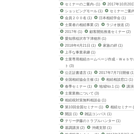
セミナーのご案内- (1)
2017年10月20日 
ショッピングモール (1)
セミナーご案内 
会員２００名 (1)
日本相続学会 (1)
士業者の相続事業 (2)
ラジオ放送 (2)
2017年 (1)
顧客開拓推進セミナー (2)
愛知県稲沢市下津穂所 (1)
2018年4月21日 (1)
家族の絆 (1)
上手な事業承継 (1)
士業専用相続ホームページ作成・Ｗｅｂサ
ト (3)
公正証書遺言 (1)
2017年7月7日開催 (1
全国相続協会主催 (1)
相続相談窓口 (1)
春季セミナー (1)
地域No.1 (1)
講演会
士業業務について (3)
相続税対策無料相談会 (1)
第10回全国セミナー (1)
相続セミナー (
開設 (1)
雑誌コンパス (1)
テリー伊藤のトラブルハンター (1)
基調講演 (2)
沖縄支部 (1)