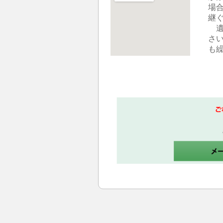
場
継
遺
さ
も