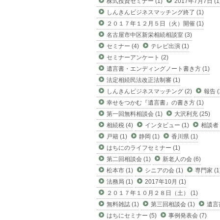
株式投資セミナー (1)
2017年7月7日 (1
しんきんビジネスマッチング終了 (1)
２０１７年１２月５日（火）開催 (1)
名古屋市中区新栄相続相談室 (3)
セミナー (4)
テレビ出演 (1)
セミナーアンケート (2)
遺言書・エンディングノート書き方 (1)
法定相続民法改正法制審 (1)
しんきんビジネスマッチング (2)
報告 (
幸せをつかむ『遺言書』の書き方 (1)
第一回無料相談会 (1)
大沢利充 (25)
相続税 (4)
インタビュー (1)
相談者 (
戸籍 (1)
静岡 (1)
香川県 (1)
はちにのライフセミナー (1)
第二回相談会 (1)
新老人の会 (6)
松本市 (1)
シニアの会 (1)
専門家 (1
法務局 (1)
2017年10月 (1)
２０１７年１０月２８日（土） (1)
無料雑誌 (1)
第三回相談会 (1)
遺言書
はちにセミナー (5)
事例発表会 (7)