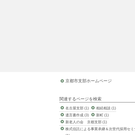
京都市支部ホームページ
関連するページを検索
名古屋支部 (1)
相続相談 (1)
遺言書作成 (3)
新町 (1)
新老人の会 京都支部 (1)
株式信託による事業承継＆次世代採用セミ