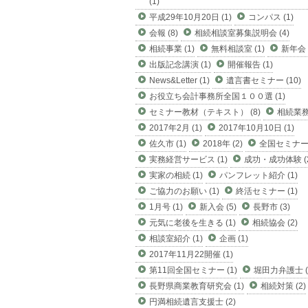
(1)
平成29年10月20日 (1)
コンパス (1)
会報 (8)
相続相談室募集説明会 (4)
相続事業 (1)
無料相談室 (1)
新年会 (
出版記念講演 (1)
開催報告 (1)
News&Letter (1)
遺言書セミナー (10)
お役立ち会計事務所全国１００選 (1)
セミナー教材（テキスト） (8)
相続業務 
2017年2月 (1)
2017年10月10日 (1)
佐久市 (1)
2018年 (2)
全国セミナー (
実務経営サービス (1)
成功・成功体験 (2
実家の相続 (1)
パンフレット紹介 (1)
ご協力のお願い (1)
終活セミナー (1)
1月号 (1)
新入会 (5)
長野市 (3)
元気に老後を生きる (1)
相続協会 (2)
相談室紹介 (1)
企画 (1)
2017年11月22開催 (1)
第11回全国セミナー (1)
堀田力弁護士 (
長野県商業教育研究会 (1)
相続対策 (2)
円満相続遺言支援士 (2)