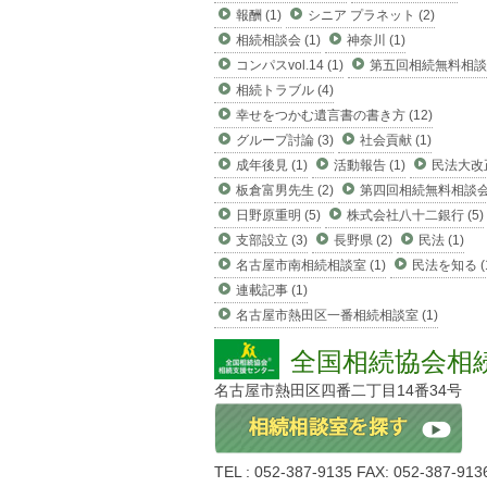
報酬 (1)
シニア プラネット (2)
相続相談会 (1)
神奈川 (1)
コンパスvol.14 (1)
第五回相続無料相談会
相続トラブル (4)
幸せをつかむ遺言書の書き方 (12)
グループ討論 (3)
社会貢献 (1)
成年後見 (1)
活動報告 (1)
民法大改正
板倉富男先生 (2)
第四回相続無料相談会 
日野原重明 (5)
株式会社八十二銀行 (5)
支部設立 (3)
長野県 (2)
民法 (1)
名古屋市南相続相談室 (1)
民法を知る (
連載記事 (1)
名古屋市熱田区一番相続相談室 (1)
全国相続協会相
名古屋市熱田区四番二丁目14番34号
TEL : 052-387-9135 FAX: 052-387-913