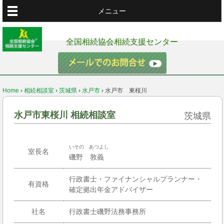
メニュー
全国相続協会相続支援センター
Home
›
相続相談室
›
茨城県
›
水戸市
›
水戸市 東桜川
水戸市東桜川 相続相談室
茨城県
いその あつよし
室長名
磯野 敦義
行政書士・ファイナンシャルプランナー・
有資格
確定拠出年金アドバイザー
社名
行政書士磯野法務事務所