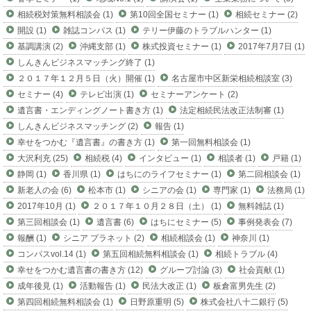
相続税対策無料相談会 (1)
第10回全国セミナー (1)
相続セミナー (2)
開設 (1)
雑誌コンパス (1)
テリー伊藤のトラブルハンター (1)
基調講演 (2)
沖縄支部 (1)
株式投資セミナー (1)
2017年7月7日 (1)
しんきんビジネスマッチング終了 (1)
２０１７年１２月５日（火）開催 (1)
名古屋市中区新栄相続相談室 (3)
セミナー (4)
テレビ出演 (1)
セミナーアンケート (2)
遺言書・エンディングノート書き方 (1)
法定相続民法改正法制審 (1)
しんきんビジネスマッチング (2)
報告 (1)
幸せをつかむ『遺言書』の書き方 (1)
第一回無料相談会 (1)
大沢利充 (25)
相続税 (4)
インタビュー (1)
相談者 (1)
戸籍 (1)
静岡 (1)
香川県 (1)
はちにのライフセミナー (1)
第二回相談会 (1)
新老人の会 (6)
松本市 (1)
シニアの会 (1)
専門家 (1)
法務局 (1)
2017年10月 (1)
２０１７年１０月２８日（土） (1)
無料雑誌 (1)
第三回相談会 (1)
遺言書 (6)
はちにセミナー (5)
事例発表会 (7)
報酬 (1)
シニア プラネット (2)
相続相談会 (1)
神奈川 (1)
コンパスvol.14 (1)
第五回相続無料相談会 (1)
相続トラブル (4)
幸せをつかむ遺言書の書き方 (12)
グループ討論 (3)
社会貢献 (1)
成年後見 (1)
活動報告 (1)
民法大改正 (1)
板倉富男先生 (2)
第四回相続無料相談会 (1)
日野原重明 (5)
株式会社八十二銀行 (5)