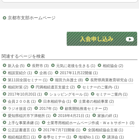
京都市支部ホームページ
関連するページを検索
新入会 (5)
長野市 (3)
元気に老後を生きる (1)
相続協会 (2)
相談室紹介 (1)
企画 (1)
2017年11月22開催 (1)
第11回全国セミナー (1)
堀田力弁護士 (8)
長野県商業教育研究会 (1)
相続対策 (2)
円満相続遺言支援士 (2)
セミナーのご案内- (1)
2017年10月20日 (1)
ショッピングモール (1)
セミナーご案内 (1)
会員２００名 (1)
日本相続学会 (1)
士業者の相続事業 (2)
ラジオ放送 (2)
2017年 (1)
顧客開拓推進セミナー (2)
愛知県稲沢市下津穂所 (1)
2018年4月21日 (1)
家族の絆 (1)
上手な事業承継 (1)
士業専用相続ホームページ作成・Ｗｅｂサポート (3)
公正証書遺言 (1)
2017年7月7日開催 (1)
全国相続協会主催 (1)
相続相談窓口 (1)
春季セミナー (1)
地域No.1 (1)
講演会 (1)