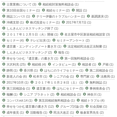
士業業務について (3)
相続税対策無料相談会 (1)
第10回全国セミナー (1)
相続セミナー (2)
開設 (1)
雑誌コンパス (1)
テリー伊藤のトラブルハンター (1)
基調講演 (2)
沖縄支部 (1)
株式投資セミナー (1)
2017年7月7日 (1)
しんきんビジネスマッチング終了 (1)
２０１７年１２月５日（火）開催 (1)
名古屋市中区新栄相続相談室 (3)
セミナー (4)
テレビ出演 (1)
セミナーアンケート (2)
遺言書・エンディングノート書き方 (1)
法定相続民法改正法制審 (1)
しんきんビジネスマッチング (2)
報告 (1)
幸せをつかむ『遺言書』の書き方 (1)
第一回無料相談会 (1)
大沢利充 (25)
相続税 (4)
インタビュー (1)
相談者 (1)
戸籍 (1)
静岡 (1)
香川県 (1)
はちにのライフセミナー (1)
第二回相談会 (1)
新老人の会 (6)
松本市 (1)
シニアの会 (1)
専門家 (1)
法務局 (1)
2017年10月 (1)
２０１７年１０月２８日（土） (1)
無料雑誌 (1)
第三回相談会 (1)
遺言書 (6)
はちにセミナー (5)
事例発表会 (7)
報酬 (1)
シニア プラネット (2)
相続相談会 (1)
神奈川 (1)
コンパスvol.14 (1)
第五回相続無料相談会 (1)
相続トラブル (4)
幸せをつかむ遺言書の書き方 (12)
グループ討論 (3)
社会貢献 (1)
成年後見 (1)
活動報告 (1)
民法大改正 (1)
板倉富男先生 (2)