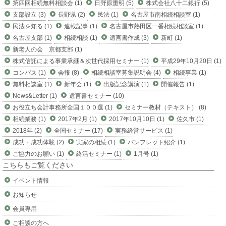
第四回相続無料相談会 (1)
日野原重明 (5)
株式会社八十二銀行 (5)
支部設立 (3)
長野県 (2)
民法 (1)
名古屋市南相続相談室 (1)
民法を知る (1)
連載記事 (1)
名古屋市熱田区一番相続相談室 (1)
名古屋支部 (1)
相続相談 (1)
遺言書作成 (3)
新町 (1)
新老人の会 京都支部 (1)
株式信託による事業承継＆次世代採用セミナー (1)
平成29年10月20日 (1)
コンパス (1)
会報 (8)
相続相談室募集説明会 (4)
相続事業 (1)
無料相談室 (1)
新年会 (1)
出版記念講演 (1)
開催報告 (1)
News&Letter (1)
遺言書セミナー (10)
お役立ち会計事務所全国１００選 (1)
セミナー教材（テキスト） (8)
相続業務 (1)
2017年2月 (1)
2017年10月10日 (1)
佐久市 (1)
2018年 (2)
全国セミナー (17)
実務経営サービス (1)
成功・成功体験 (2)
実家の相続 (1)
パンフレット紹介 (1)
ご協力のお願い (1)
終活セミナー (1)
1月号 (1)
こちらもご覧ください
イベント情報
お知らせ
会員専用
ご相談の方へ