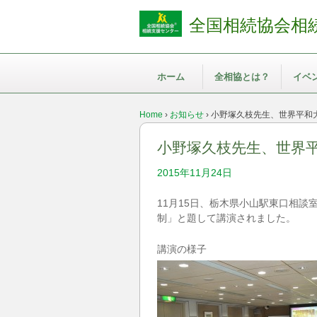
全国相続協会相
ホーム
全相協とは？
イベ
Home
›
お知らせ
›
小野塚久枝先生、世界平和
小野塚久枝先生、世界
2015年11月24日
11月15日、栃木県小山駅東口相
制」と題して講演されました。
講演の様子