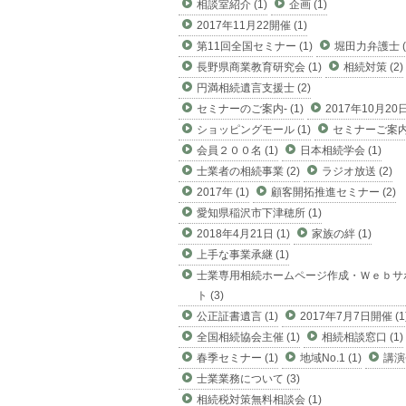
相談室紹介 (1)
企画 (1)
2017年11月22開催 (1)
第11回全国セミナー (1)
堀田力弁護士 (
長野県商業教育研究会 (1)
相続対策 (2)
円満相続遺言支援士 (2)
セミナーのご案内- (1)
2017年10月20日 
ショッピングモール (1)
セミナーご案内 
会員２００名 (1)
日本相続学会 (1)
士業者の相続事業 (2)
ラジオ放送 (2)
2017年 (1)
顧客開拓推進セミナー (2)
愛知県稲沢市下津穂所 (1)
2018年4月21日 (1)
家族の絆 (1)
上手な事業承継 (1)
士業専用相続ホームページ作成・Ｗｅｂサ
ト (3)
公正証書遺言 (1)
2017年7月7日開催 (1
全国相続協会主催 (1)
相続相談窓口 (1)
春季セミナー (1)
地域No.1 (1)
講演会
士業業務について (3)
相続税対策無料相談会 (1)