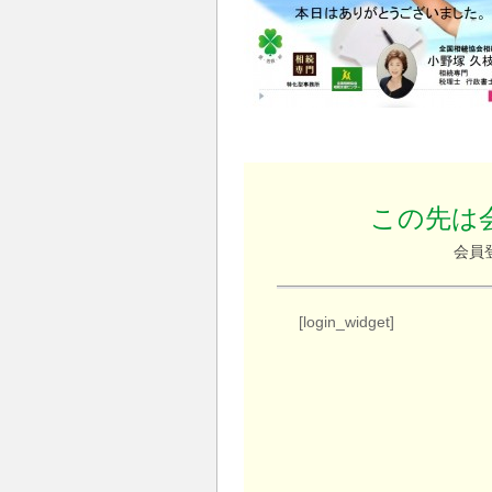
この先は
会員
[login_widget]