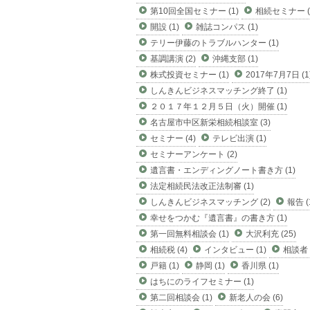
第10回全国セミナー (1)
相続セミナー (
開設 (1)
雑誌コンパス (1)
テリー伊藤のトラブルハンター (1)
基調講演 (2)
沖縄支部 (1)
株式投資セミナー (1)
2017年7月7日 (1
しんきんビジネスマッチング終了 (1)
２０１７年１２月５日（火）開催 (1)
名古屋市中区新栄相続相談室 (3)
セミナー (4)
テレビ出演 (1)
セミナーアンケート (2)
遺言書・エンディングノート書き方 (1)
法定相続民法改正法制審 (1)
しんきんビジネスマッチング (2)
報告 (
幸せをつかむ『遺言書』の書き方 (1)
第一回無料相談会 (1)
大沢利充 (25)
相続税 (4)
インタビュー (1)
相談者 (
戸籍 (1)
静岡 (1)
香川県 (1)
はちにのライフセミナー (1)
第二回相談会 (1)
新老人の会 (6)