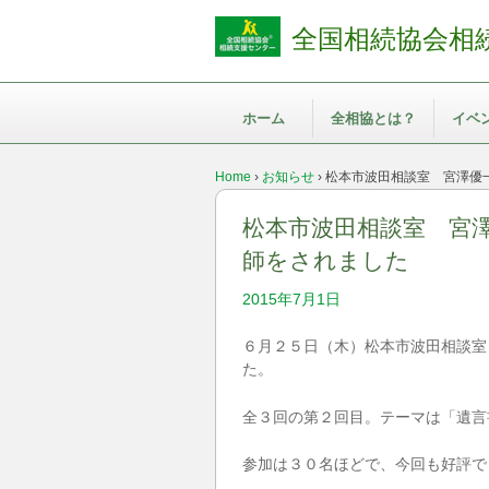
全国相続協会相
ホーム
全相協とは？
イベ
Home
›
お知らせ
›
松本市波田相談室 宮澤優
松本市波田相談室 宮
師をされました
2015年7月1日
６月２５日（木）松本市波田相談室
た。
全３回の第２回目。テーマは「遺言
参加は３０名ほどで、今回も好評で