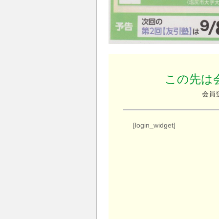
この先は
会員
[login_widget]