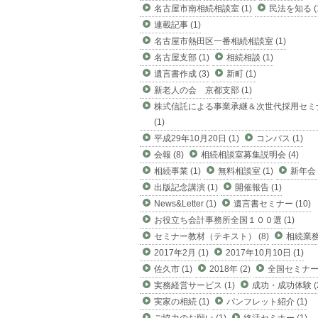
名古屋市南相続相談室 (1)
民法を知る (
連載記事 (1)
名古屋市熱田区一番相続相談室 (1)
名古屋支部 (1)
相続相談 (1)
遺言書作成 (3)
新町 (1)
新老人の会 京都支部 (1)
株式信託による事業承継＆次世代採用セミ
(1)
平成29年10月20日 (1)
コンパス (1)
会報 (8)
相続相談室募集説明会 (4)
相続事業 (1)
無料相談室 (1)
新年会 (
出版記念講演 (1)
開催報告 (1)
News&Letter (1)
遺言書セミナー (10)
お役立ち会計事務所全国１００選 (1)
セミナー教材（テキスト） (8)
相続業務 
2017年2月 (1)
2017年10月10日 (1)
佐久市 (1)
2018年 (2)
全国セミナー (
実務経営サービス (1)
成功・成功体験 (2
実家の相続 (1)
パンフレット紹介 (1)