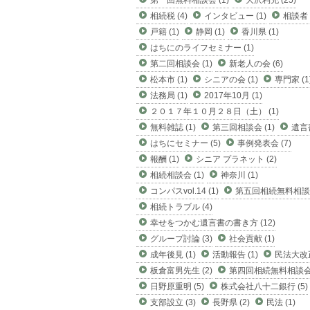
第一回無料相談会 (1)
大沢利充 (25)
相続税 (4)
インタビュー (1)
相談者 (
戸籍 (1)
静岡 (1)
香川県 (1)
はちにのライフセミナー (1)
第二回相談会 (1)
新老人の会 (6)
松本市 (1)
シニアの会 (1)
専門家 (1
法務局 (1)
2017年10月 (1)
２０１７年１０月２８日（土） (1)
無料雑誌 (1)
第三回相談会 (1)
遺言書
はちにセミナー (5)
事例発表会 (7)
報酬 (1)
シニア プラネット (2)
相続相談会 (1)
神奈川 (1)
コンパスvol.14 (1)
第五回相続無料相談会
相続トラブル (4)
幸せをつかむ遺言書の書き方 (12)
グループ討論 (3)
社会貢献 (1)
成年後見 (1)
活動報告 (1)
民法大改正
板倉富男先生 (2)
第四回相続無料相談会 
日野原重明 (5)
株式会社八十二銀行 (5)
支部設立 (3)
長野県 (2)
民法 (1)