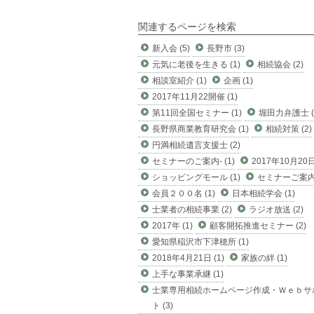
関連するページを検索
新入会 (5)
長野市 (3)
元気に老後を生きる (1)
相続協会 (2)
相談室紹介 (1)
企画 (1)
2017年11月22開催 (1)
第11回全国セミナー (1)
堀田力弁護士 (
長野県商業教育研究会 (1)
相続対策 (2)
円満相続遺言支援士 (2)
セミナーのご案内- (1)
2017年10月20日 
ショッピングモール (1)
セミナーご案内 
会員２００名 (1)
日本相続学会 (1)
士業者の相続事業 (2)
ラジオ放送 (2)
2017年 (1)
顧客開拓推進セミナー (2)
愛知県稲沢市下津穂所 (1)
2018年4月21日 (1)
家族の絆 (1)
上手な事業承継 (1)
士業専用相続ホームページ作成・Ｗｅｂサ
ト (3)