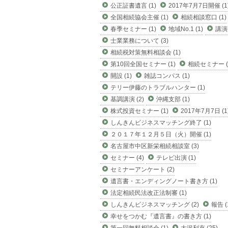
公正証書遺言 (1)
2017年7月7日開催 (1
全国相続協会主催 (1)
相続相談窓口 (1)
春季セミナー (1)
地域No.1 (1)
講演会
士業業務について (3)
相続税対策無料相談会 (1)
第10回全国セミナー (1)
相続セミナー (
開設 (1)
雑誌コンパス (1)
テリー伊藤のトラブルハンター (1)
基調講演 (2)
沖縄支部 (1)
株式投資セミナー (1)
2017年7月7日 (1
しんきんビジネスマッチング終了 (1)
２０１７年１２月５日（火）開催 (1)
名古屋市中区新栄相続相談室 (3)
セミナー (4)
テレビ出演 (1)
セミナーアンケート (2)
遺言書・エンディングノート書き方 (1)
法定相続民法改正法制審 (1)
しんきんビジネスマッチング (2)
報告 (
幸せをつかむ『遺言書』の書き方 (1)