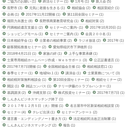
ご協力のお願い (1)
終活セミナー (1)
1月号 (1)
新入会 (5)
長野市 (3)
元気に老後を生きる (1)
相続協会 (2)
相談室紹介 (1)
企画 (1)
2017年11月22開催 (1)
第11回全国セミナー (1)
堀田力弁護士 (8)
長野県商業教育研究会 (1)
相続対策 (2)
円満相続遺言支援士 (2)
セミナーのご案内- (1)
2017年10月20日 (1)
ショッピングモール (1)
セミナーご案内 (1)
会員２００名 (1)
日本相続学会 (1)
士業者の相続事業 (2)
ラジオ放送 (2)
2017年 (1)
顧客開拓推進セミナー (2)
愛知県稲沢市下津穂所 (1)
2018年4月21日 (1)
家族の絆 (1)
上手な事業承継 (1)
士業専用相続ホームページ作成・Ｗｅｂサポート (3)
公正証書遺言 (1)
2017年7月7日開催 (1)
全国相続協会主催 (1)
相続相談窓口 (1)
春季セミナー (1)
地域No.1 (1)
講演会 (1)
士業業務について (3)
相続税対策無料相談会 (1)
第10回全国セミナー (1)
相続セミナー (2)
開設 (1)
雑誌コンパス (1)
テリー伊藤のトラブルハンター (1)
基調講演 (2)
沖縄支部 (1)
株式投資セミナー (1)
2017年7月7日 (1)
しんきんビジネスマッチング終了 (1)
２０１７年１２月５日（火）開催 (1)
名古屋市中区新栄相続相談室 (3)
セミナー (4)
テレビ出演 (1)
セミナーアンケート (2)
遺言書・エンディングノート書き方 (1)
法定相続民法改正法制審 (1)
しんきんビジネスマッチング (2)
報告 (1)