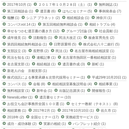
2017年10月 (1)
２０１７年１０月２８日（土） (1)
無料雑誌 (1)
第三回相談会 (1)
遺言書 (6)
はちにセミナー (5)
事例発表会 (7)
報酬 (1)
シニア プラネット (2)
相続相談会 (1)
神奈川 (1)
コンパスvol.14 (1)
第五回相続無料相談会 (1)
相続トラブル (4)
幸せをつかむ遺言書の書き方 (12)
グループ討論 (3)
社会貢献 (1)
成年後見 (1)
活動報告 (1)
民法大改正 (1)
板倉富男先生 (2)
第四回相続無料相談会 (1)
日野原重明 (5)
株式会社八十二銀行 (5)
支部設立 (3)
長野県 (2)
民法 (1)
名古屋市南相続相談室 (1)
民法を知る (1)
連載記事 (1)
名古屋市熱田区一番相続相談室 (1)
名古屋支部 (1)
相続相談 (1)
遺言書作成 (3)
新町 (1)
新老人の会 京都支部 (1)
株式信託による事業承継＆次世代採用セミナー (1)
平成29年10月20日 (1)
コンパス (1)
会報 (8)
相続相談室募集説明会 (4)
相続事業 (1)
無料相談室 (1)
新年会 (1)
出版記念講演 (1)
開催報告 (1)
News&Letter (1)
遺言書セミナー (10)
お役立ち会計事務所全国１００選 (1)
セミナー教材（テキスト） (8)
相続業務 (1)
2017年2月 (1)
2017年10月10日 (1)
佐久市 (1)
2018年 (2)
全国セミナー (17)
実務経営サービス (1)
成功・成功体験 (2)
実家の相続 (1)
パンフレット紹介 (1)