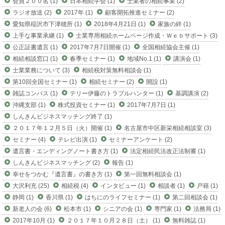
会員２００名 (1)
日本相続学会 (1)
士業者の相続事業 (2)
ラジオ放送 (2)
2017年 (1)
顧客開拓推進セミナー (2)
愛知県稲沢市下津穂所 (1)
2018年4月21日 (1)
家族の絆 (1)
上手な事業承継 (1)
士業専用相続ホームページ作成・Ｗｅｂサポート (3)
公正証書遺言 (1)
2017年7月7日開催 (1)
全国相続協会主催 (1)
相続相談窓口 (1)
春季セミナー (1)
地域No.1 (1)
講演会 (1)
士業業務について (3)
相続税対策無料相談会 (1)
第10回全国セミナー (1)
相続セミナー (2)
開設 (1)
雑誌コンパス (1)
テリー伊藤のトラブルハンター (1)
基調講演 (2)
沖縄支部 (1)
株式投資セミナー (1)
2017年7月7日 (1)
しんきんビジネスマッチング終了 (1)
２０１７年１２月５日（火）開催 (1)
名古屋市中区新栄相続相談室 (3)
セミナー (4)
テレビ出演 (1)
セミナーアンケート (2)
遺言書・エンディングノート書き方 (1)
法定相続民法改正法制審 (1)
しんきんビジネスマッチング (2)
報告 (1)
幸せをつかむ『遺言書』の書き方 (1)
第一回無料相談会 (1)
大沢利充 (25)
相続税 (4)
インタビュー (1)
相談者 (1)
戸籍 (1)
静岡 (1)
香川県 (1)
はちにのライフセミナー (1)
第二回相談会 (1)
新老人の会 (6)
松本市 (1)
シニアの会 (1)
専門家 (1)
法務局 (1)
2017年10月 (1)
２０１７年１０月２８日（土） (1)
無料雑誌 (1)