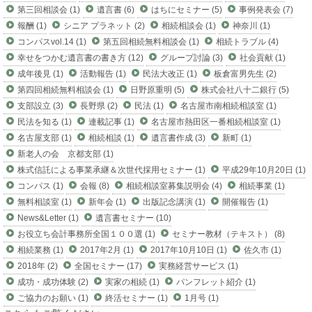
第三回相談会 (1)
遺言書 (6)
はちにセミナー (5)
事例発表会 (7)
報酬 (1)
シニア プラネット (2)
相続相談会 (1)
神奈川 (1)
コンパスvol.14 (1)
第五回相続無料相談会 (1)
相続トラブル (4)
幸せをつかむ遺言書の書き方 (12)
グループ討論 (3)
社会貢献 (1)
成年後見 (1)
活動報告 (1)
民法大改正 (1)
板倉富男先生 (2)
第四回相続無料相談会 (1)
日野原重明 (5)
株式会社八十二銀行 (5)
支部設立 (3)
長野県 (2)
民法 (1)
名古屋市南相続相談室 (1)
民法を知る (1)
連載記事 (1)
名古屋市熱田区一番相続相談室 (1)
名古屋支部 (1)
相続相談 (1)
遺言書作成 (3)
新町 (1)
新老人の会 京都支部 (1)
株式信託による事業承継＆次世代採用セミナー (1)
平成29年10月20日 (1)
コンパス (1)
会報 (8)
相続相談室募集説明会 (4)
相続事業 (1)
無料相談室 (1)
新年会 (1)
出版記念講演 (1)
開催報告 (1)
News&Letter (1)
遺言書セミナー (10)
お役立ち会計事務所全国１００選 (1)
セミナー教材（テキスト） (8)
相続業務 (1)
2017年2月 (1)
2017年10月10日 (1)
佐久市 (1)
2018年 (2)
全国セミナー (17)
実務経営サービス (1)
成功・成功体験 (2)
実家の相続 (1)
パンフレット紹介 (1)
ご協力のお願い (1)
終活セミナー (1)
1月号 (1)